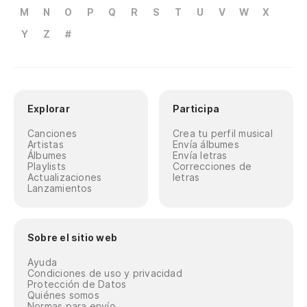
M
N
O
P
Q
R
S
T
U
V
W
X
Y
Z
#
Explorar
Participa
Canciones
Crea tu perfil musical
Artistas
Envía álbumes
Álbumes
Envía letras
Playlists
Correcciones de
Actualizaciones
letras
Lanzamientos
Sobre el sitio web
Ayuda
Condiciones de uso y privacidad
Protección de Datos
Quiénes somos
Normas para envío