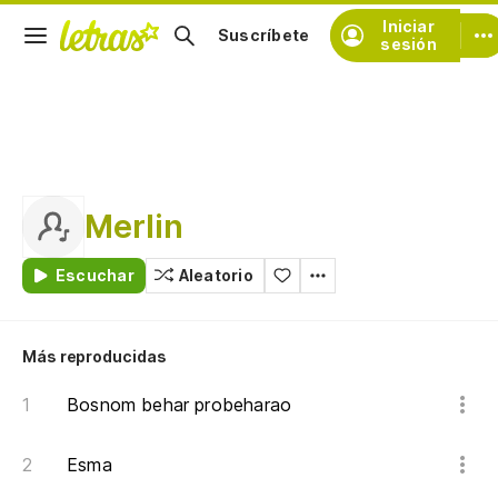
Iniciar
Suscríbete
sesión
Merlin
Escuchar
Aleatorio
Más reproducidas
Bosnom behar probeharao
Esma