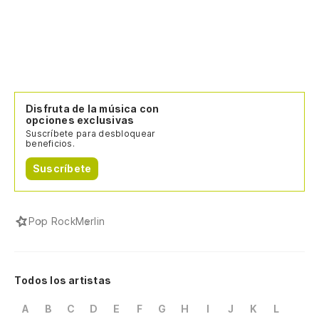
Disfruta de la música con
opciones exclusivas
Suscríbete para desbloquear
beneficios.
Suscríbete
Pop Rock
Merlin
Todos los artistas
A
B
C
D
E
F
G
H
I
J
K
L