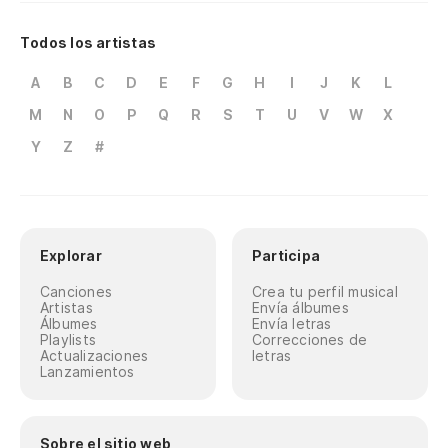
Todos los artistas
A
B
C
D
E
F
G
H
I
J
K
L
M
N
O
P
Q
R
S
T
U
V
W
X
Y
Z
#
Explorar
Participa
Canciones
Crea tu perfil musical
Artistas
Envía álbumes
Álbumes
Envía letras
Playlists
Correcciones de
Actualizaciones
letras
Lanzamientos
Sobre el sitio web