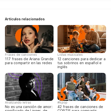
Re
Sa
La
Artículos relacionados
De
Frases de canciones
Listas musicales
117 frases de Ariana Grande
12 canciones para dedicar a
para compartir en las redes
tus sobrinos en español e
inglés
Analizando letras
#kpop
No es una canción de amor:
42 frases de canciones de
significado de Linger, de
CORTIS para compartir