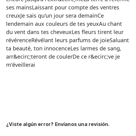
Lo
ses mainsLaissant pour compte des ventres
in
creuxJe sais qu'un jour sera demainCe
To
lendemain aux couleurs de tes yeuxAu chant
Gr
du vent dans tes cheveuxLes fleurs tirent leur
révérenceRévélant leurs parfums de joieSaluant
Gr
ta beauté, ton innocenceLes larmes de sang,
Co
arr&ecirc;teront de coulerDe ce r&ecirc;ve je
Gr
m'éveillerai
La
De
Sé
Es
Al
¿Viste algún error? Envíanos una revisión.
La