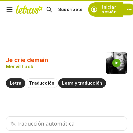
Iniciar
Suscríbete
sesión
Copiar fragmento
Copiar toda la letra
Je crie demain
Practicar la pronunciación de
Mervil Luck
Comentar sobre este fragmento
Letra
Traducción
Letra y traducción
Traducción automática