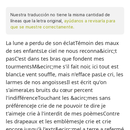
Nuestra traducción no tiene la misma cantidad de
líneas que la letra original,
ayúdanos a revisarla para
que se muestre correctamente.
La lune a perdu de son éclatTémoin des maux
La
de ses enfantsLe ciel ne nous reconna&icirc;t
Te
pasC'est dans tes bras que fondent mes
El
tourmentsM&ecirc;me s'il fait noir, ici tout est
Es
blancLe vent souffle, mais n'efface pasLe cri, les
to
larmes de nos angoissesIl est écrit qu'on
s'aimeraLes bruits du cœur percent
Au
l'indifférenceTouchant les &acirc;mes sans
El
préférenceJe crie de ne pouvoir te dire je
El
t'aimeJe crie à l'interdit de mes poèmesContre
les drapeaux et les emblèmesJe crie et crie
Es
encore jusqu'à l'extr&ecirc;meLa terre a refermé