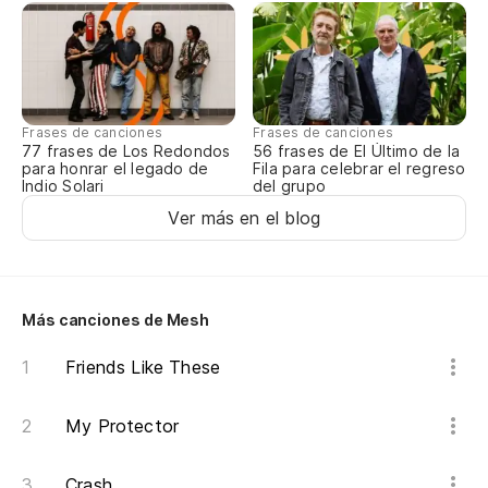
¿R
Sa
Frases de canciones
Frases de canciones
77 frases de Los Redondos
56 frases de El Último de la
Yo
para honrar el legado de
Fila para celebrar el regreso
Indio Solari
del grupo
Ver más en el blog
No
Ob
Más canciones de Mesh
Yo
Friends Like These
En
My Protector
In
Pu
Crash