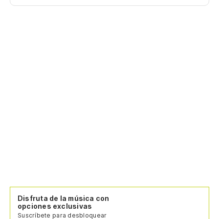
It
Ob
Yo
En
In
Si
If
En
In
Disfruta de la música con
Gr
opciones exclusivas
Suscríbete para desbloquear