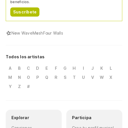
beneficios.
Bi
Suscríbete
To
Ta
New Wave
Mesh
Four Walls
Y 
An
Todos los artistas
A
B
C
D
E
F
G
H
I
J
K
L
Y 
M
N
O
P
Q
R
S
T
U
V
W
X
An
Y
Z
#
¿R
Sa
Explorar
Participa
Yo
Canciones
Crea tu perfil musical