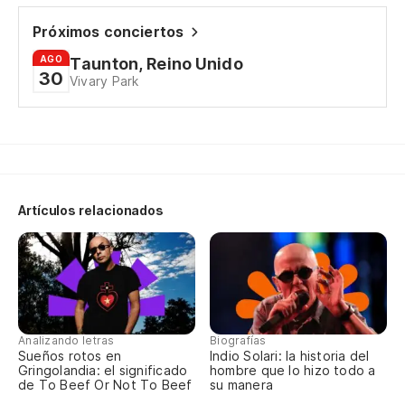
In
Próximos conciertos
Si
AGO
Taunton, Reino Unido
30
If
Vivary Park
En
In
Gr
Artículos relacionados
Bi
To
Ta
Analizando letras
Biografías
Sueños rotos en
Indio Solari: la historia del
Y 
Gringolandia: el significado
hombre que lo hizo todo a
de To Beef Or Not To Beef
su manera
An