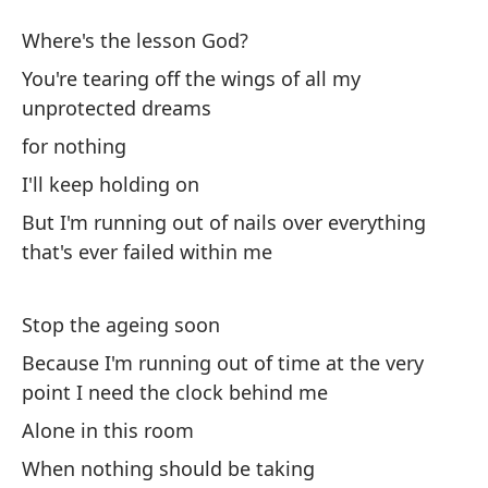
Cu
Where's the lesson God?
Fo
You're tearing off the wings of all my
unprotected dreams
¿D
for nothing
Wh
I'll keep holding on
Es
But I'm running out of nails over everything
de
that's ever failed within me
Yo
dr
Stop the ageing soon
Because I'm running out of time at the very
po
point I need the clock behind me
Alone in this room
Se
When nothing should be taking