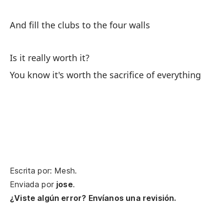
And fill the clubs to the four walls
Pe
Bu
Is it really worth it?
qu
You know it's worth the sacrifice of everything
th
Nu
It
Ob
Escrita por: Mesh.
Yo
Enviada por
jose
.
¿Viste algún error? Envíanos una revisión.
En