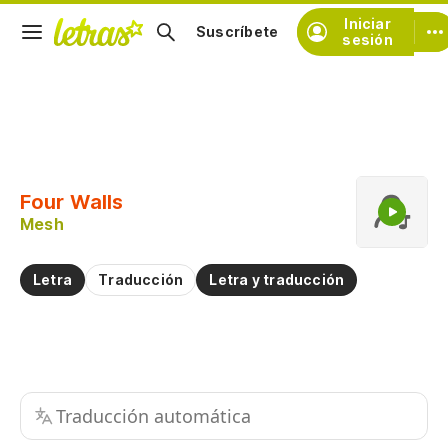
Iniciar
Suscríbete
sesión
Copiar fragmento
Copiar toda la letra
Four Walls
Practicar la pronunciación de
Mesh
Comentar sobre este fragmento
Letra
Traducción
Letra y traducción
Traducción automática