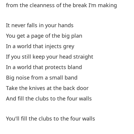
Pe
from the cleanness of the break I'm making
lo
Bu
It never falls in your hands
ev
You get a page of the big plan
In a world that injects grey
De
If you still keep your head straight
St
In a world that protects bland
Po
Big noise from a small band
mo
Take the knives at the back door
de
And fill the clubs to the four walls
Be
ne
You'll fill the clubs to the four walls
So