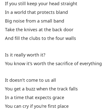
If you still keep your head straight
Si
In a world that protects bland
If
Big noise from a small band
En
Take the knives at the back door
In
And fill the clubs to the four walls
Gr
Is it really worth it?
Bi
You know it's worth the sacrifice of everything
To
Ta
It doesn't come to us all
You get a buzz when the track falls
Y 
In a time that expects grace
An
You can cry if you're first place