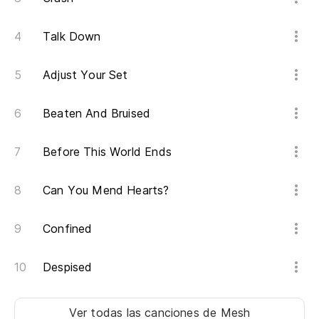
Yo
Talk Down
En
Adjust Your Set
In
Beaten And Bruised
De
Fr
Before This World Ends
To
Can You Mend Hearts?
Yo
Confined
Y 
An
Despised
Ver todas las canciones
de Mesh
Nu