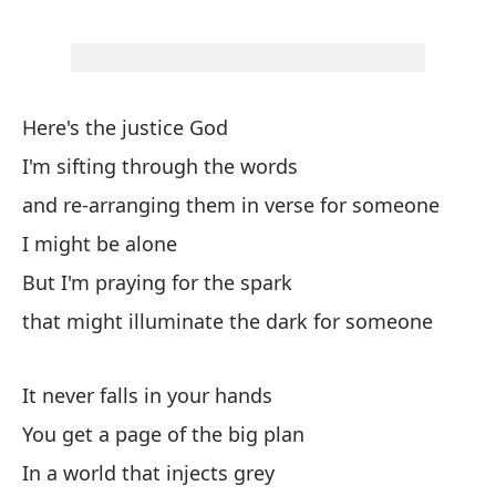
Cu
Wh
la
Here's the justice God
fr
I'm sifting through the words
and re-arranging them in verse for someone
Nu
I might be alone
It
But I'm praying for the spark
that might illuminate the dark for someone
Ob
Yo
It never falls in your hands
En
You get a page of the big plan
In
In a world that injects grey