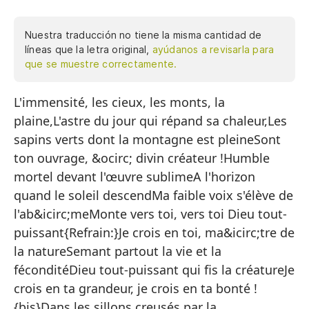
Nuestra traducción no tiene la misma cantidad de
líneas que la letra original,
ayúdanos a revisarla para
que se muestre correctamente.
L'immensité, les cieux, les monts, la
La
plaine,L'astre du jour qui répand sa chaleur,Les
ll
sapins verts dont la montagne est pleineSont
El
ton ouvrage, &ocirc; divin créateur !Humble
Lo
mortel devant l'œuvre sublimeA l'horizon
ll
quand le soleil descendMa faible voix s'élève de
So
l'ab&icirc;meMonte vers toi, vers toi Dieu tout-
puissant{Refrain:}Je crois en toi, ma&icirc;tre de
Hu
la natureSemant partout la vie et la
En
féconditéDieu tout-puissant qui fis la créatureJe
Mi
crois en ta grandeur, je crois en ta bonté !
{bis}Dans les sillons creusés par la
Su