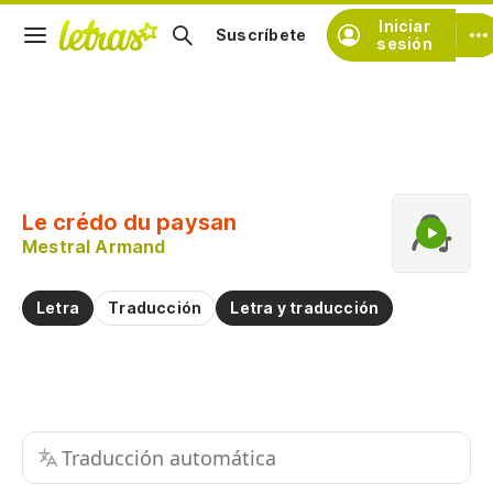
Iniciar
Suscríbete
sesión
Copiar fragmento
Copiar toda la letra
Le crédo du paysan
Practicar la pronunciación de
Mestral Armand
Comentar sobre este fragmento
Letra
Traducción
Letra y traducción
Traducción automática