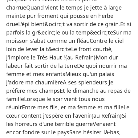
charrueQuand vient le temps je jette à large
mainLe pur froment qui pousse en herbe
{E
drueL'épi bient&ocirc;t va sortir de ce grain.Et si
Cr
parfois la gr&ecirc;le ou la temp&ecirc;teSur ma
moisson s'abat comme un fléauContre le ciel
Se
loin de lever la t&ecirc;teLe front courbé,
Di
j'implore le Très Haut !{au Refrain}Mon dur
Cr
labeur fait sortir de la terreDe quoi nourrir ma
femme et mes enfantsMieux qu'un palais
j'adore ma chaumièreA ses splendeurs je
En
préfère mes champsEt le dimanche au repas de
Cu
familleLorsque le soir vient tous nous
El
réunirEntre mes fils, et ma femme et ma filleLe
cœur content j'espère en l'avenir{au Refrain}Si
La
les horreurs d'une terrible guerreVenaient
Y 
encor fondre sur le paysSans hésiter, là-bas,