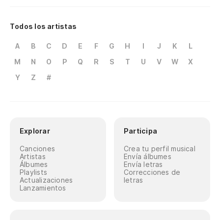
Todos los artistas
A
B
C
D
E
F
G
H
I
J
K
L
M
N
O
P
Q
R
S
T
U
V
W
X
Y
Z
#
Explorar
Participa
Canciones
Crea tu perfil musical
Artistas
Envía álbumes
Álbumes
Envía letras
Playlists
Correcciones de
Actualizaciones
letras
Lanzamientos