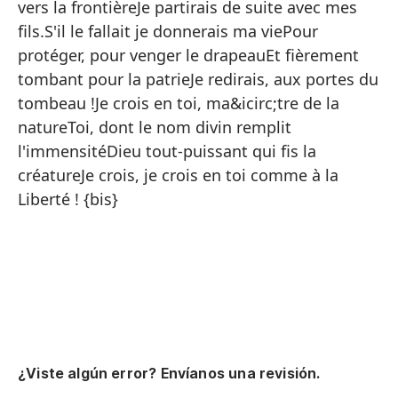
So
vers la frontièreJe partirais de suite avec mes
fils.S'il le fallait je donnerais ma viePour
Co
protéger, pour venger le drapeauEt fièrement
El
tombant pour la patrieJe redirais, aux portes du
tombeau !Je crois en toi, ma&icirc;tre de la
natureToi, dont le nom divin remplit
l'immensitéDieu tout-puissant qui fis la
créatureJe crois, je crois en toi comme à la
Liberté ! {bis}
{a
Mi
Lo
Má
A 
¿Viste algún error? Envíanos una revisión.
Y 