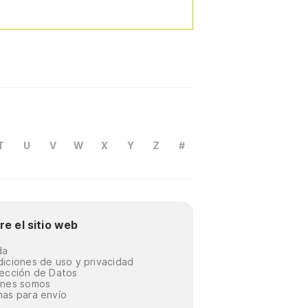
T
U
V
W
X
Y
Z
#
re el sitio web
da
iciones de uso y privacidad
ección de Datos
énes somos
as para envío