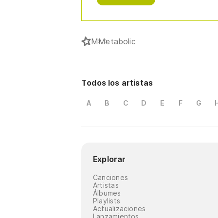
M
Metabolic
Todos los artistas
A
B
C
D
E
F
G
Explorar
Canciones
Artistas
Álbumes
Playlists
Actualizaciones
Lanzamientos