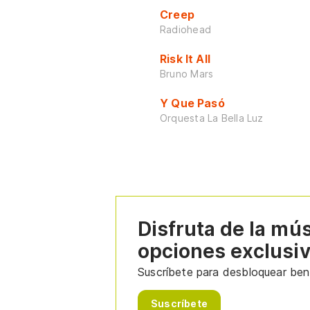
Creep
Radiohead
Risk It All
Bruno Mars
Y Que Pasó
Orquesta La Bella Luz
Disfruta de la mú
opciones exclusi
Suscríbete para desbloquear bene
Suscríbete