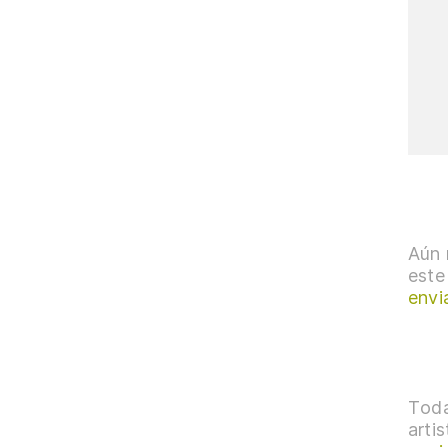
Aún 
este
envi
Toda
arti