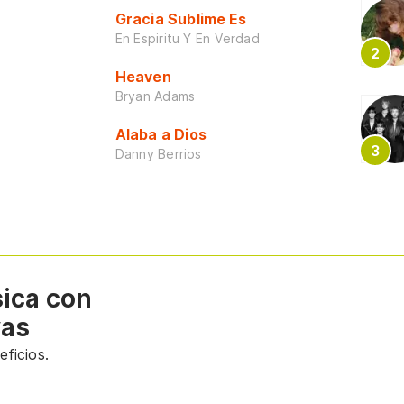
Gracia Sublime Es
En Espiritu Y En Verdad
Heaven
Bryan Adams
Alaba a Dios
Danny Berrios
sica con
vas
ficios.