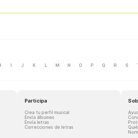
H
I
J
K
L
M
N
O
P
Q
R
S
Participa
Sob
Crea tu perfil musical
Ayu
Envía álbumes
Cond
Envía letras
Prot
Correcciones de letras
Qui
Norm