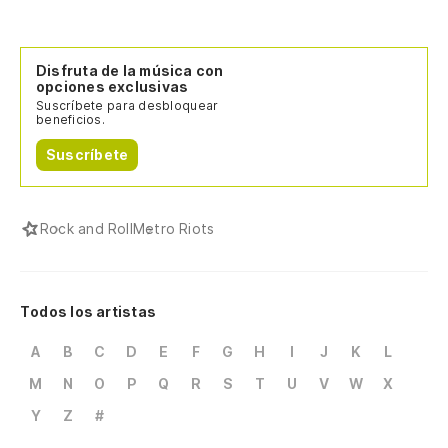
Disfruta de la música con
opciones exclusivas
Suscríbete para desbloquear
beneficios.
Suscríbete
Rock and Roll
Metro Riots
Todos los artistas
A
B
C
D
E
F
G
H
I
J
K
L
M
N
O
P
Q
R
S
T
U
V
W
X
Y
Z
#