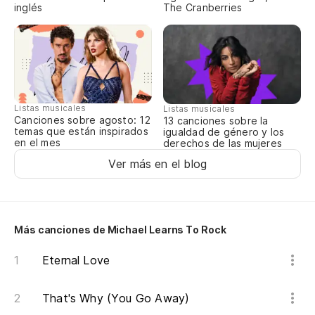
inglés
The Cranberries
Ba
Ju
Pa
Listas musicales
Listas musicales
Canciones sobre agosto: 12
13 canciones sobre la
temas que están inspirados
igualdad de género y los
en el mes
derechos de las mujeres
Ha
Ver más en el blog
Th
Nu
Más canciones de Michael Learns To Rock
Po
Eternal Love
Be
That's Why (You Go Away)