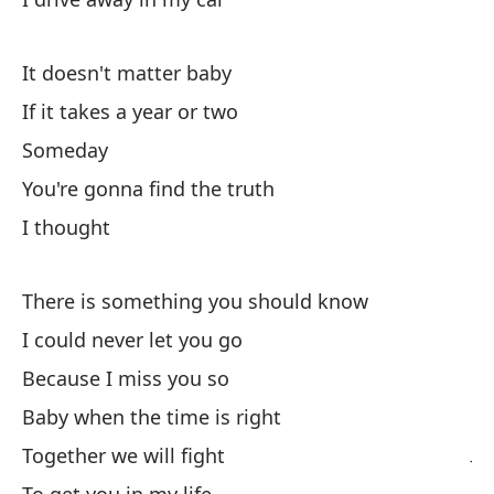
It doesn't matter baby
If it takes a year or two
Ha
Someday
Th
You're gonna find the truth
Nu
I thought
Po
There is something you should know
I could never let you go
Be
Because I miss you so
Ba
Baby when the time is right
Ju
Together we will fight