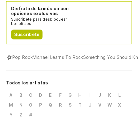
Disfruta de la música con
opciones exclusivas
Suscríbete para desbloquear
beneficios.
Suscríbete
Pop Rock
Michael Learns To Rock
Something You Should K
Todos los artistas
A
B
C
D
E
F
G
H
I
J
K
L
M
N
O
P
Q
R
S
T
U
V
W
X
Y
Z
#