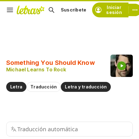
Iniciar
Suscríbete
sesión
Copiar fragmento
Copiar toda la letra
Something You Should Know
Practicar la pronunciación de
Michael Learns To Rock
Comentar sobre este fragmento
Letra
Traducción
Letra y traducción
Traducción automática