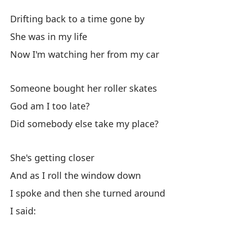
Al
Drifting back to a time gone by
S
She was in my life
Now I'm watching her from my car
Vo
Dr
Someone bought her roller skates
El
God am I too late?
Did somebody else take my place?
Ah
No
She's getting closer
And as I roll the window down
Al
I spoke and then she turned around
So
I said: