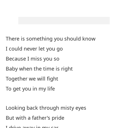
¿D
¿A
Di
There is something you should know
El
I could never let you go
Because I miss you so
Y 
Baby when the time is right
An
Together we will fight
Ha
To get you in my life
I 
Looking back through misty eyes
Di
But with a father's pride
I drive away in my car