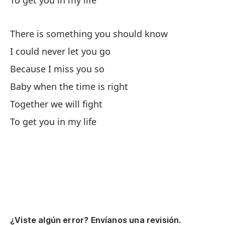
To get you in my life
Pa
There is something you should know
Mi
I could never let you go
Lo
Because I miss you so
Baby when the time is right
Pe
Together we will fight
Bu
To get you in my life
Me
No
Si
¿Viste algún error? Envíanos una revisión.