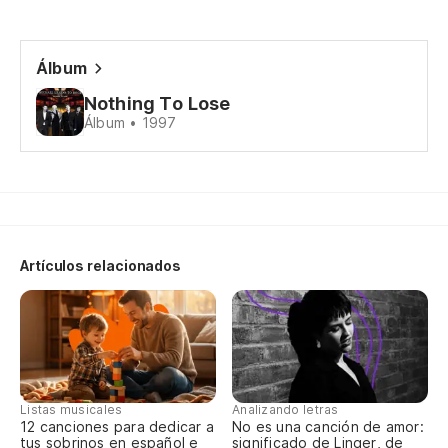
Al
Álbum
Va
Nothing To Lose
Yo
Álbum • 1997
P
Ha
Artículos relacionados
Th
Nu
Po
Listas musicales
Analizando letras
12 canciones para dedicar a
No es una canción de amor:
Be
tus sobrinos en español e
significado de Linger, de