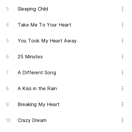
Ba
Sleeping Child
Ju
Take Me To Your Heart
Pa
You Took My Heart Away
25 Minutes
A Different Song
A Kiss in the Rain
Breaking My Heart
Crazy Dream