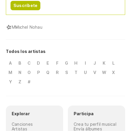
Suscríbete
M
Michel Nohau
Todos los artistas
A
B
C
D
E
F
G
H
I
J
K
L
M
N
O
P
Q
R
S
T
U
V
W
X
Y
Z
#
Explorar
Participa
Canciones
Crea tu perfil musical
Artistas
Envía álbumes