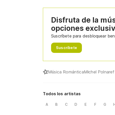
Disfruta de la mú
opciones exclusi
Suscríbete para desbloquear bene
Suscríbete
Música Romántica
Michel Polnaref
Todos los artistas
A
B
C
D
E
F
G