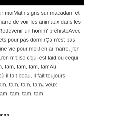
/
our moiMatins gris sur macadam et
marre de voir les animaux dans les
irRedevenir un homm' préhistoAvec
hets pour pas dormirÇa n'est pas
ne vie pour moiJ'en ai marre, j'en
'on m'dise c'qui est laid ou cequi
m, tam, tam, tam, tamAu
l fait beau, il fait toujours
am, tam, tam, tamJ'veux
Tam, tam, tam, tam
anos.