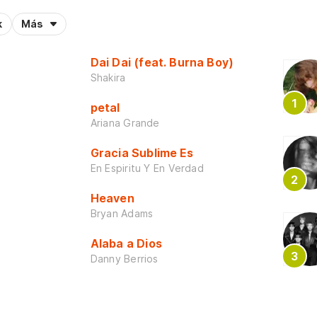
k
Más
Dai Dai (feat. Burna Boy)
Shakira
petal
Ariana Grande
Gracia Sublime Es
En Espiritu Y En Verdad
Heaven
Bryan Adams
Alaba a Dios
Danny Berrios