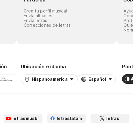
Crea tu perfil musical
Ayu
Envía álbumes
Cond
Envía letras
Prot
Correcciones de letras
Qui
Norm
ión
Ubicación e idioma
Pant
Hispanoamérica
Español
letrasmusbr
letraslatam
letras