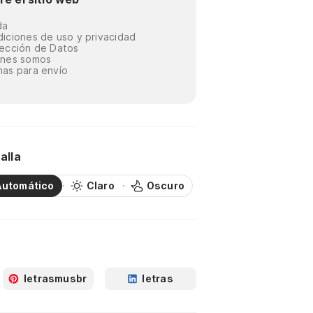
da
iciones de uso y privacidad
ección de Datos
énes somos
as para envío
alla
Automático
Claro
Oscuro
letrasmusbr
letras