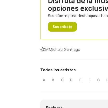
Disfruta de la mú
opciones exclusi
Suscríbete para desbloquear bene
Suscríbete
M
Michele Santiago
Todos los artistas
A
B
C
D
E
F
G
Explorar