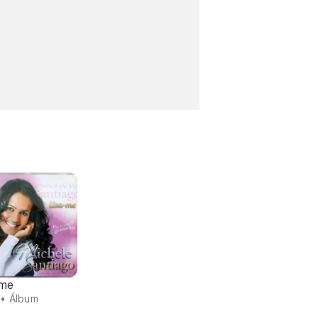
me
• Álbum