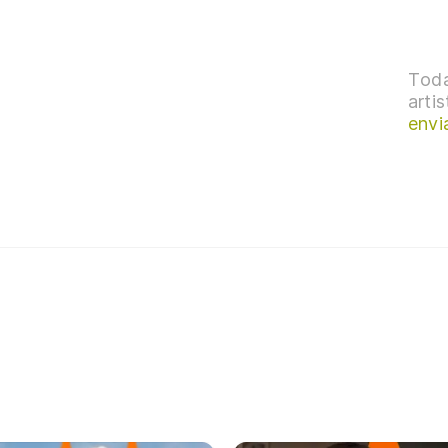
Toda
arti
envi