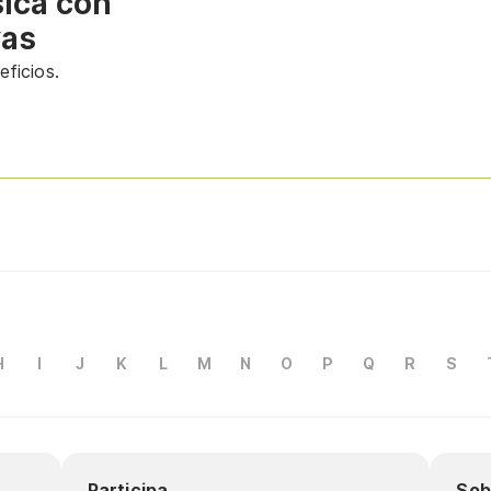
sica con
vas
ficios.
H
I
J
K
L
M
N
O
P
Q
R
S
Participa
Sob