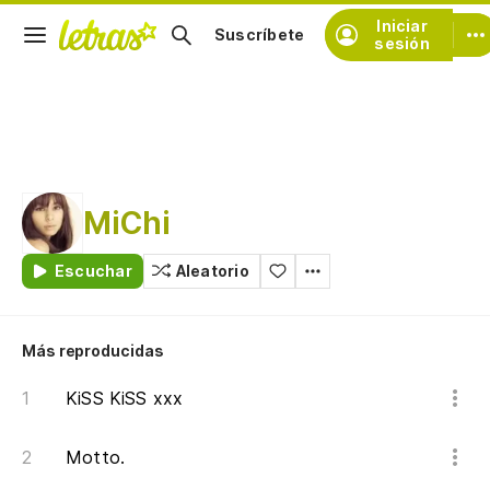
Iniciar
Suscríbete
sesión
MiChi
Escuchar
Aleatorio
Más reproducidas
KiSS KiSS xxx
Motto.