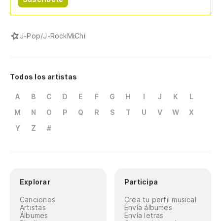
J-Pop/J-Rock
MiChi
Todos los artistas
A
B
C
D
E
F
G
H
I
J
K
L
M
N
O
P
Q
R
S
T
U
V
W
X
Y
Z
#
Explorar
Participa
Canciones
Crea tu perfil musical
Artistas
Envía álbumes
Álbumes
Envía letras