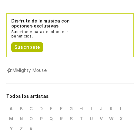
Disfruta de la música con
opciones exclusivas
Suscríbete para desbloquear
beneficios.
Suscríbete
M
Mighty Mouse
Todos los artistas
A
B
C
D
E
F
G
H
I
J
K
L
M
N
O
P
Q
R
S
T
U
V
W
X
Y
Z
#