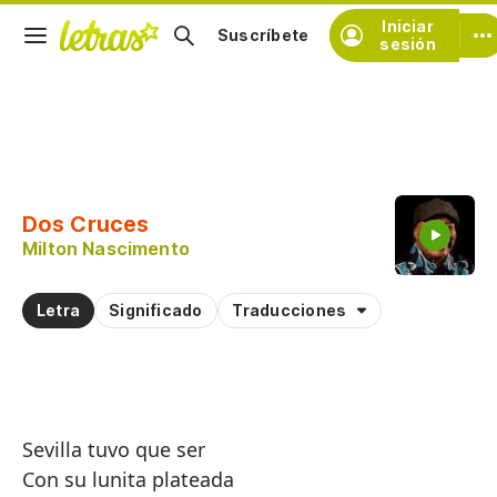
Iniciar
Suscríbete
sesión
Copiar fragmento
Copiar toda la letra
Dos Cruces
Practicar la pronunciación de
Milton Nascimento
Comentar sobre este fragmento
Letra
Significado
Traducciones
Sevilla tuvo que ser
Con su lunita plateada