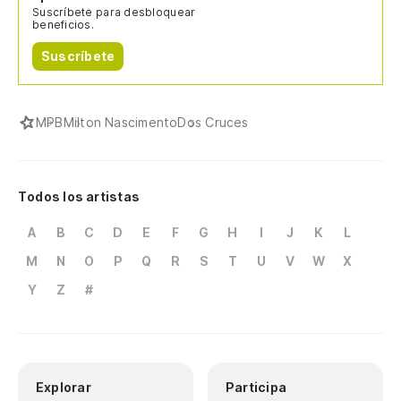
Suscríbete para desbloquear
beneficios.
Suscríbete
MPB
Milton Nascimento
Dos Cruces
Todos los artistas
A
B
C
D
E
F
G
H
I
J
K
L
M
N
O
P
Q
R
S
T
U
V
W
X
Y
Z
#
Explorar
Participa