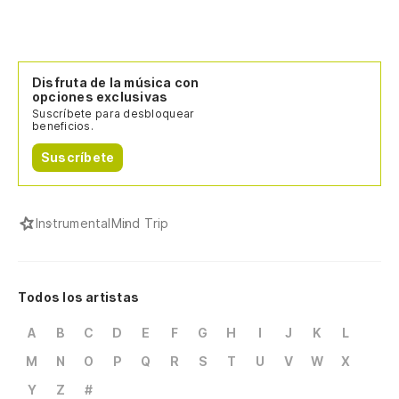
Disfruta de la música con
opciones exclusivas
Suscríbete para desbloquear
beneficios.
Suscríbete
Instrumental
Mind Trip
Todos los artistas
A
B
C
D
E
F
G
H
I
J
K
L
M
N
O
P
Q
R
S
T
U
V
W
X
Y
Z
#