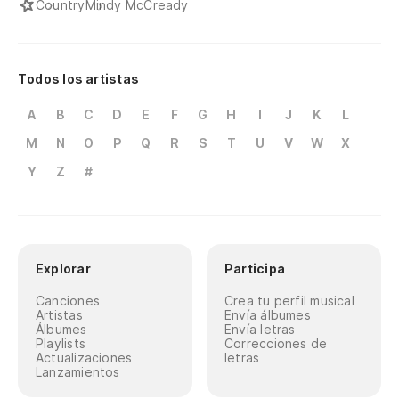
Country
Mindy McCready
Todos los artistas
A
B
C
D
E
F
G
H
I
J
K
L
M
N
O
P
Q
R
S
T
U
V
W
X
Y
Z
#
Explorar
Participa
Canciones
Crea tu perfil musical
Artistas
Envía álbumes
Álbumes
Envía letras
Playlists
Correcciones de
Actualizaciones
letras
Lanzamientos