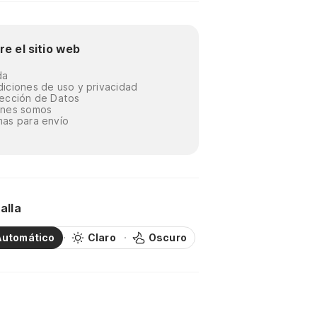
re el sitio web
da
iciones de uso y privacidad
ección de Datos
énes somos
as para envío
alla
Automático
Claro
Oscuro