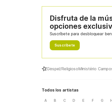
Disfruta de la mú
opciones exclusi
Suscríbete para desbloquear bene
Suscríbete
Gospel/Religioso
Ministério Campo
Todos los artistas
A
B
C
D
E
F
G