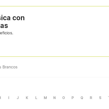
sica con
vas
ficios.
s Brancos
H
I
J
K
L
M
N
O
P
Q
R
S