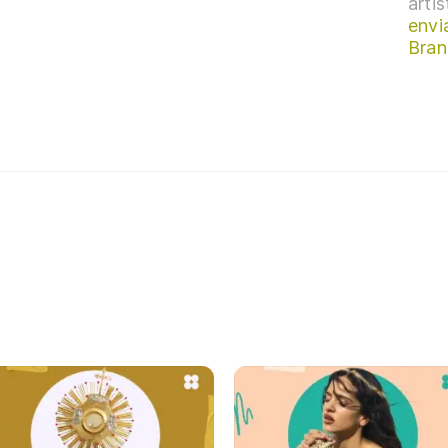
arti
envi
Bran