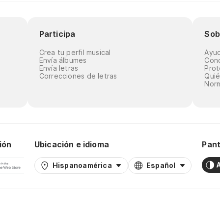
Participa
Sob
Crea tu perfil musical
Ayu
Envía álbumes
Cond
Envía letras
Prot
Correcciones de letras
Qui
Norm
ión
Ubicación e idioma
Pant
Hispanoamérica
Español