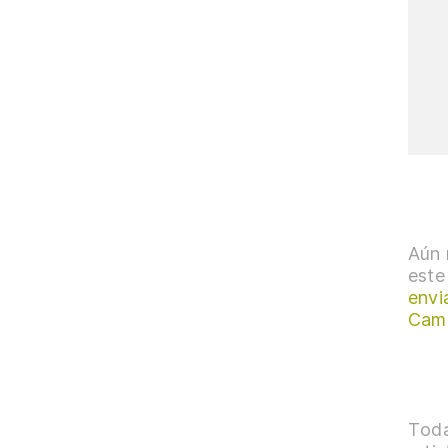
Aún 
este
envi
Cam
Toda