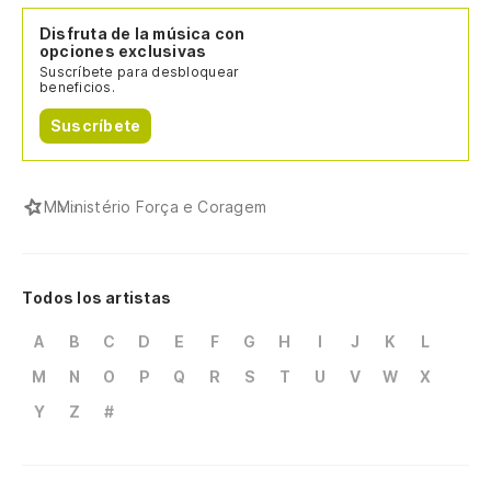
Disfruta de la música con
opciones exclusivas
Suscríbete para desbloquear
beneficios.
Suscríbete
M
Ministério Força e Coragem
Todos los artistas
A
B
C
D
E
F
G
H
I
J
K
L
M
N
O
P
Q
R
S
T
U
V
W
X
Y
Z
#