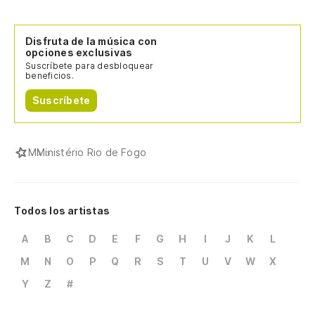
Disfruta de la música con
opciones exclusivas
Suscríbete para desbloquear
beneficios.
Suscríbete
M
Ministério Rio de Fogo
Todos los artistas
A
B
C
D
E
F
G
H
I
J
K
L
M
N
O
P
Q
R
S
T
U
V
W
X
Y
Z
#