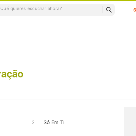
Su
vação
Só Em Ti