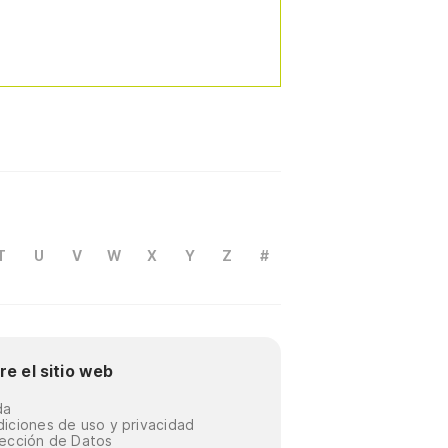
T
U
V
W
X
Y
Z
#
re el sitio web
da
iciones de uso y privacidad
ección de Datos