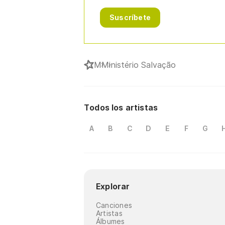
Suscríbete
M
Ministério Salvação
Todos los artistas
A
B
C
D
E
F
G
Explorar
Canciones
Artistas
Álbumes