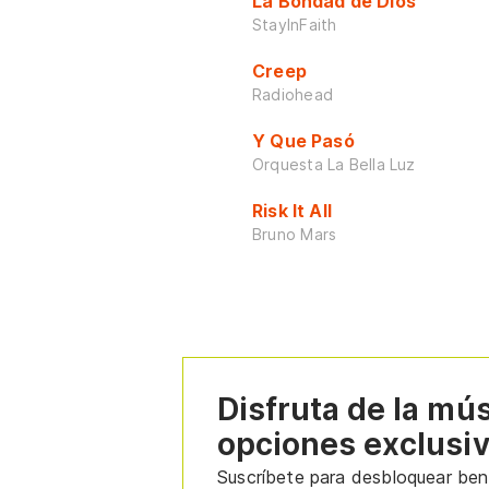
La Bondad de Dios
StayInFaith
Creep
Radiohead
Y Que Pasó
Orquesta La Bella Luz
Risk It All
Bruno Mars
Disfruta de la mú
opciones exclusi
Suscríbete para desbloquear bene