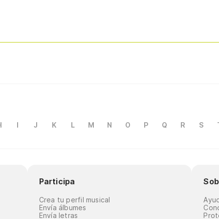
H
I
J
K
L
M
N
O
P
Q
R
S
Participa
Sob
Crea tu perfil musical
Ayu
Envía álbumes
Cond
Envía letras
Prot