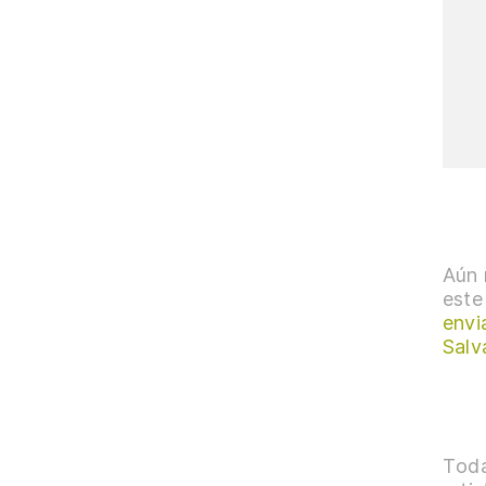
Aún 
este
envi
Salv
Toda