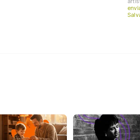
arti
envi
Salv