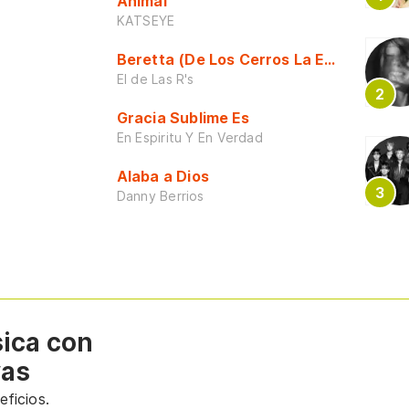
Animal
KATSEYE
Beretta (De Los Cerros La Escuela)
El de Las R's
Gracia Sublime Es
En Espiritu Y En Verdad
Alaba a Dios
Danny Berrios
sica con
vas
ficios.