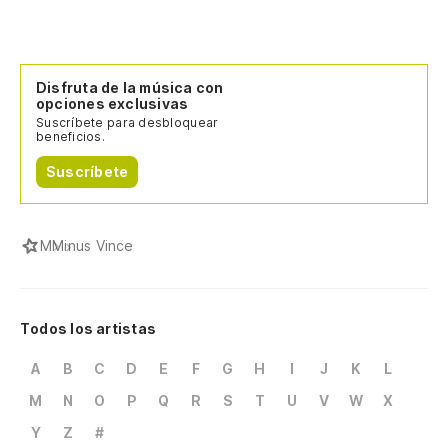
Disfruta de la música con
opciones exclusivas
Suscríbete para desbloquear
beneficios.
Suscríbete
M
Minus Vince
Todos los artistas
A
B
C
D
E
F
G
H
I
J
K
L
M
N
O
P
Q
R
S
T
U
V
W
X
Y
Z
#