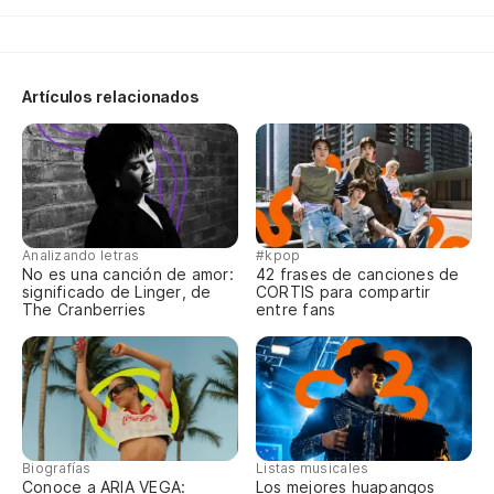
co
Qu
lo
Artículos relacionados
Y 
es
Y 
la
Y 
Analizando letras
#kpop
No es una canción de amor:
42 frases de canciones de
ni
significado de Linger, de
CORTIS para compartir
The Cranberries
entre fans
Co
Y 
Po
Po
Biografías
Listas musicales
Po
Conoce a ARIA VEGA:
Los mejores huapangos