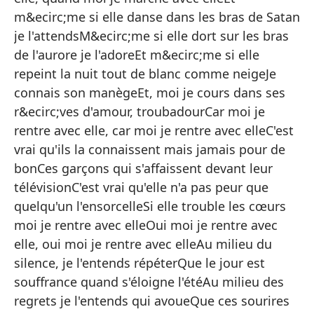
p
m&ecirc;me si elle danse dans les bras de Satan
je l'attendsM&ecirc;me si elle dort sur les bras
Es
de l'aurore je l'adoreEt m&ecirc;me si elle
ca
repeint la nuit tout de blanc comme neigeJe
Yo
connais son manègeEt, moi je cours dans ses
el
r&ecirc;ves d'amour, troubadourCar moi je
Cu
rentre avec elle, car moi je rentre avec elleC'est
el
vrai qu'ils la connaissent mais jamais pour de
Y 
bonCes garçons qui s'affaissent devant leur
es
télévisionC'est vrai qu'elle n'a pas peur que
quelqu'un l'ensorcelleSi elle trouble les cœurs
Y 
moi je rentre avec elleOui moi je rentre avec
la
elle, oui moi je rentre avec elleAu milieu du
Y 
silence, je l'entends répéterQue le jour est
ni
souffrance quand s'éloigne l'étéAu milieu des
Co
regrets je l'entends qui avoueQue ces sourires