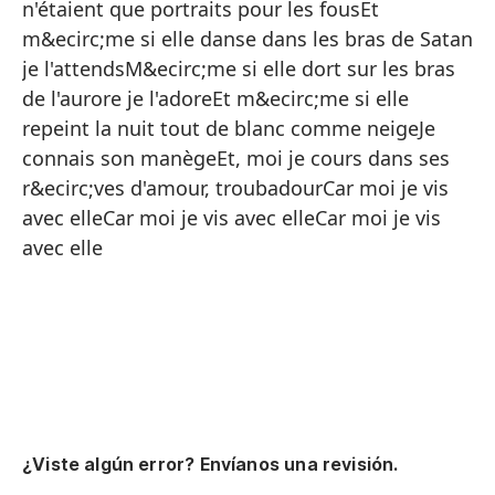
n'étaient que portraits pour les fousEt
Y 
m&ecirc;me si elle danse dans les bras de Satan
Po
je l'attendsM&ecirc;me si elle dort sur les bras
co
de l'aurore je l'adoreEt m&ecirc;me si elle
Es
repeint la nuit tout de blanc comme neigeJe
connais son manègeEt, moi je cours dans ses
Es
r&ecirc;ves d'amour, troubadourCar moi je vis
te
avec elleCar moi je vis avec elleCar moi je vis
Es
avec elle
Si
el
Sí
En
Qu
ve
¿Viste algún error? Envíanos una revisión.
En