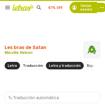
Suscríbete
Iniciar
sesión
Copiar fragmento
Copiar toda la letra
Les bras de Satan
Practicar la pronunciación de
Minville Nelson
Comentar sobre este fragmento
Letra
Traducción
Letra y traducción
Significad
Traducción automática