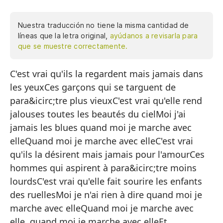
Nuestra traducción no tiene la misma cantidad de
líneas que la letra original,
ayúdanos a revisarla para
que se muestre correctamente.
C'est vrai qu'ils la regardent mais jamais dans
Es
les yeuxCes garçons qui se targuent de
Es
para&icirc;tre plus vieuxC'est vrai qu'elle rend
gr
jalouses toutes les beautés du cielMoi j'ai
Es
jamais les blues quand moi je marche avec
be
elleQuand moi je marche avec elleC'est vrai
Yo
qu'ils la désirent mais jamais pour l'amourCes
el
hommes qui aspirent à para&icirc;tre moins
lourdsC'est vrai qu'elle fait sourire les enfants
Cu
des ruellesMoi je n'ai rien à dire quand moi je
Es
marche avec elleQuand moi je marche avec
Es
elle, quand moi je marche avec elleEt