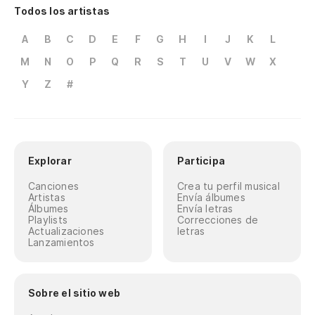
Todos los artistas
A
B
C
D
E
F
G
H
I
J
K
L
M
N
O
P
Q
R
S
T
U
V
W
X
Y
Z
#
Explorar
Participa
Canciones
Crea tu perfil musical
Artistas
Envía álbumes
Álbumes
Envía letras
Playlists
Correcciones de
Actualizaciones
letras
Lanzamientos
Sobre el sitio web