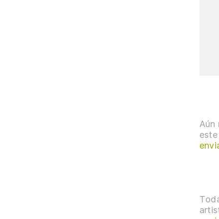
Aún 
este
envi
Toda
arti