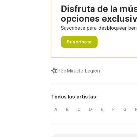
Disfruta de la mú
opciones exclusi
Suscríbete para desbloquear bene
Suscríbete
Pop
Miracle Legion
Todos los artistas
A
B
C
D
E
F
G