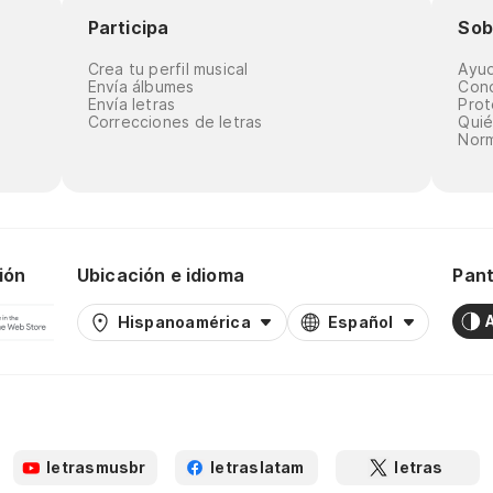
Participa
Sob
Crea tu perfil musical
Ayu
Envía álbumes
Cond
Envía letras
Prot
Correcciones de letras
Qui
Norm
ión
Ubicación e idioma
Pant
Hispanoamérica
Español
letrasmusbr
letraslatam
letras