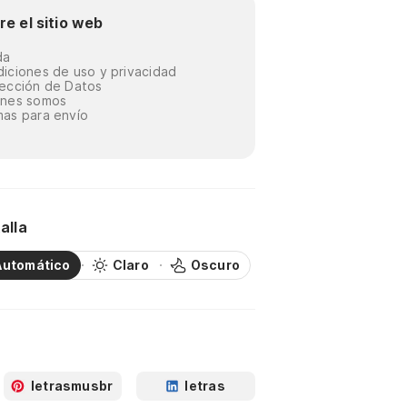
re el sitio web
da
iciones de uso y privacidad
ección de Datos
énes somos
as para envío
alla
Automático
Claro
Oscuro
letrasmusbr
letras