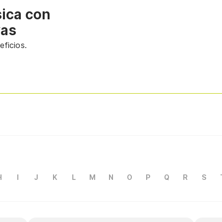
sica con
vas
ficios.
H
I
J
K
L
M
N
O
P
Q
R
S