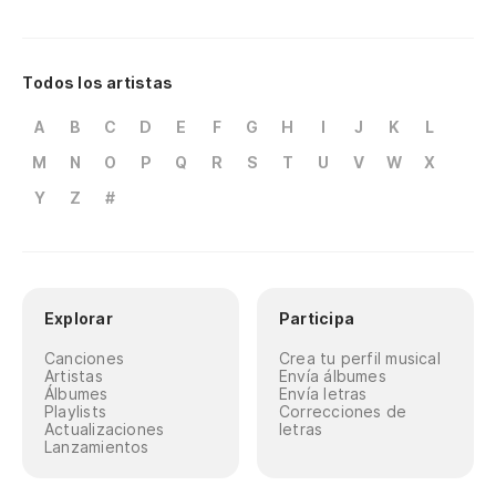
Todos los artistas
A
B
C
D
E
F
G
H
I
J
K
L
M
N
O
P
Q
R
S
T
U
V
W
X
Y
Z
#
Explorar
Participa
Canciones
Crea tu perfil musical
Artistas
Envía álbumes
Álbumes
Envía letras
Playlists
Correcciones de
Actualizaciones
letras
Lanzamientos