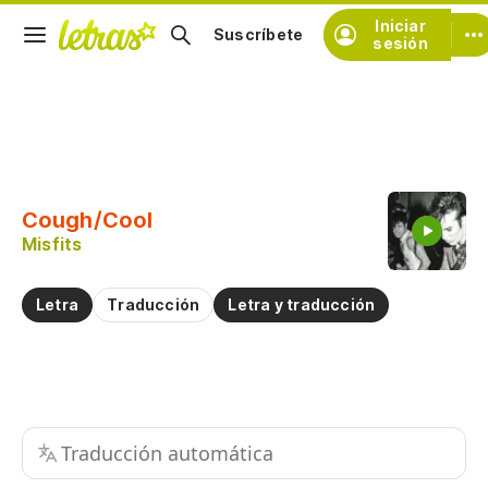
Iniciar
Suscríbete
sesión
Copiar fragmento
Copiar toda la letra
Cough/Cool
Practicar la pronunciación de
Misfits
Comentar sobre este fragmento
Letra
Traducción
Letra y traducción
Traducción automática