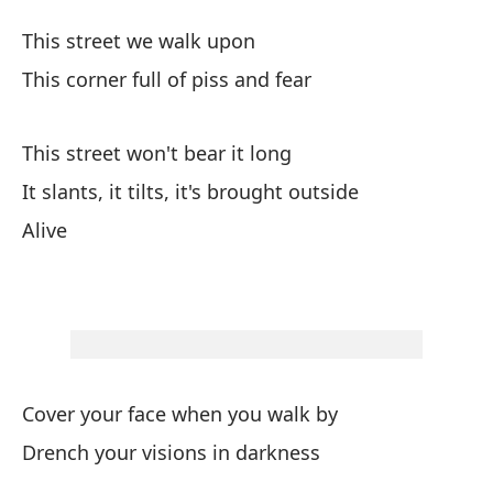
T
This street we walk upon
C
This corner full of piss and fear
Es
This street won't bear it long
Th
It slants, it tilts, it's brought outside
Es
Alive
Th
Es
Th
Cover your face when you walk by
Se
Drench your visions in darkness
It 