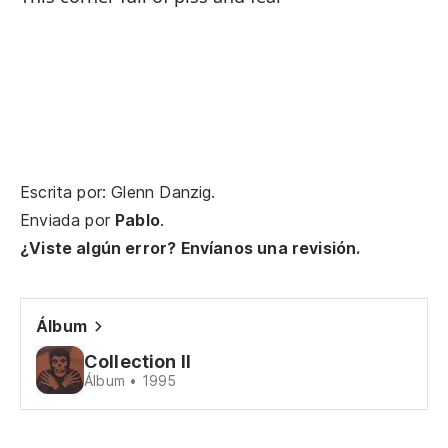
Ca
To
Ce
Escrita por: Glenn Danzig.
We
Enviada por
Pablo
.
Ar
¿Viste algún error? Envíanos una revisión.
Cr
Álbum
Co
Collection II
We
Álbum • 1995
Ca