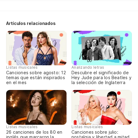
Es
Artículos relacionados
Th
Es
Es
Listas musicales
Analizando letras
Th
Canciones sobre agosto: 12
Descubre el significado de
temas que están inspirados
Hey Jude para los Beatles y
en el mes
la selección de Inglaterra
Es
Th
Listas musicales
Listas musicales
Canciones sobre julio:
26 canciones de los 80 en
nostalgia y libertad a mitad
inglés que marcaron la