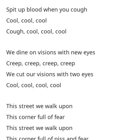
Vi
Spit up blood when you cough
Cool, cool, cool
Cough, cool, cool, cool
We dine on visions with new eyes
Creep, creep, creep, creep
Cu
We cut our visions with two eyes
Co
Cool, cool, cool, cool
Em
Dr
This street we walk upon
This corner full of fear
Es
This street we walk upon
Sp
This corner full of piss and fear