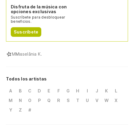
Disfruta de la música con
opciones exclusivas
Suscríbete para desbloquear
beneficios.
Suscríbete
M
Misselânia K.
Todos los artistas
A
B
C
D
E
F
G
H
I
J
K
L
M
N
O
P
Q
R
S
T
U
V
W
X
Y
Z
#