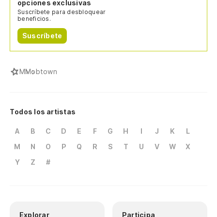
opciones exclusivas
Suscríbete para desbloquear
beneficios.
Suscríbete
M
Mobtown
Todos los artistas
A
B
C
D
E
F
G
H
I
J
K
L
M
N
O
P
Q
R
S
T
U
V
W
X
Y
Z
#
Explorar
Participa