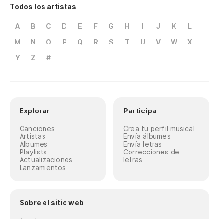
Todos los artistas
A
B
C
D
E
F
G
H
I
J
K
L
M
N
O
P
Q
R
S
T
U
V
W
X
Y
Z
#
Explorar
Participa
Canciones
Crea tu perfil musical
Artistas
Envía álbumes
Álbumes
Envía letras
Playlists
Correcciones de
Actualizaciones
letras
Lanzamientos
Sobre el sitio web