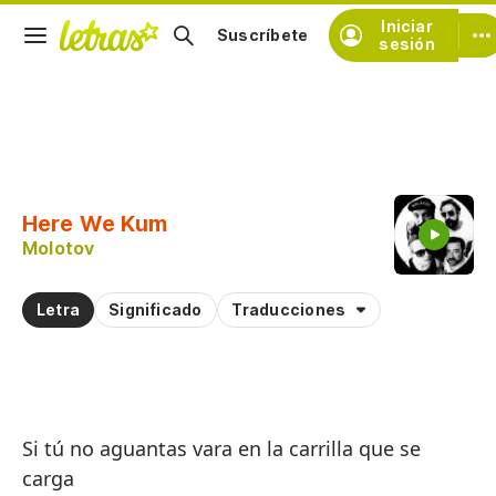
Iniciar
Suscríbete
sesión
Copiar fragmento
Copiar toda la letra
Here We Kum
Practicar la pronunciación de
Molotov
Comentar sobre este fragmento
Letra
Significado
Traducciones
Si tú no aguantas vara en la carrilla que se
carga