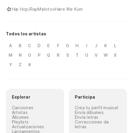
Hip Hop/Rap
Molotov
Here We Kum
Todos los artistas
A
B
C
D
E
F
G
H
I
J
K
L
M
N
O
P
Q
R
S
T
U
V
W
X
Y
Z
#
Explorar
Participa
Canciones
Crea tu perfil musical
Artistas
Envía álbumes
Álbumes
Envía letras
Playlists
Correcciones de
Actualizaciones
letras
Lanzamientos