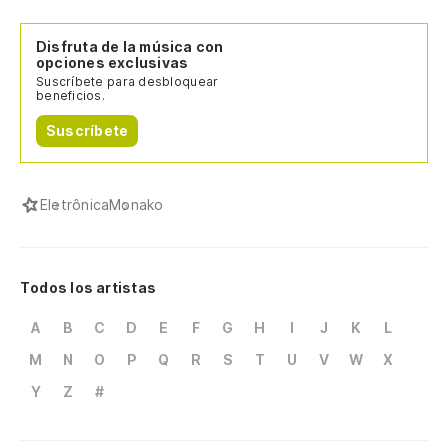
Disfruta de la música con
opciones exclusivas
Suscríbete para desbloquear
beneficios.
Suscríbete
Eletrônica
Monako
Todos los artistas
A
B
C
D
E
F
G
H
I
J
K
L
M
N
O
P
Q
R
S
T
U
V
W
X
Y
Z
#