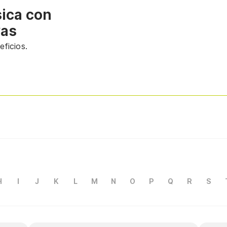
sica con
vas
ficios.
H
I
J
K
L
M
N
O
P
Q
R
S