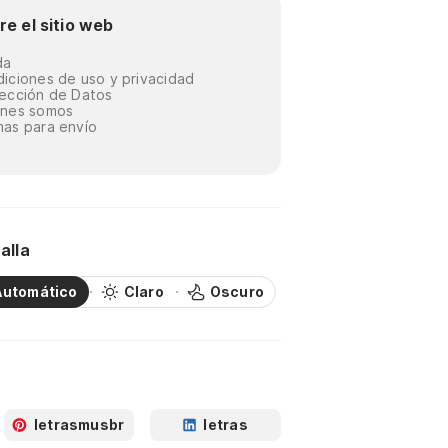
re el sitio web
da
iciones de uso y privacidad
ección de Datos
énes somos
as para envío
alla
Automático
Claro
Oscuro
letrasmusbr
letras