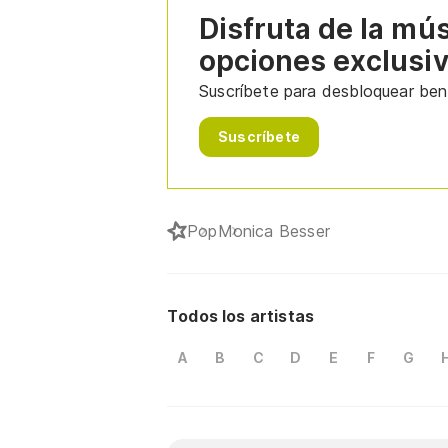
Disfruta de la mú
opciones exclusi
Suscríbete para desbloquear bene
Suscríbete
Pop
Monica Besser
Todos los artistas
A
B
C
D
E
F
G