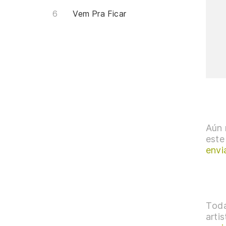
Vem Pra Ficar
Aún 
este
envi
Toda
arti