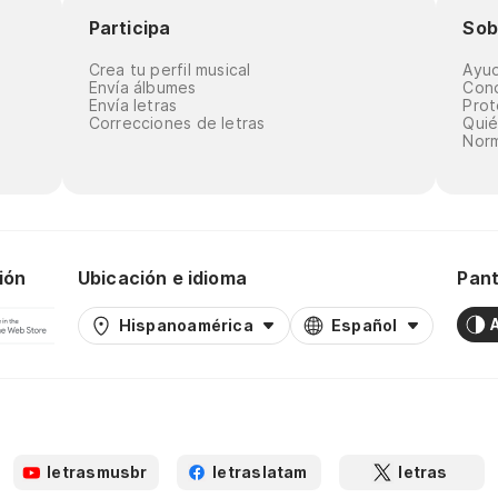
Participa
Sob
Crea tu perfil musical
Ayu
Envía álbumes
Cond
Envía letras
Prot
Correcciones de letras
Qui
Norm
ión
Ubicación e idioma
Pant
Hispanoamérica
Español
letrasmusbr
letraslatam
letras