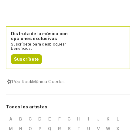
Disfruta de la música con
opciones exclusivas
Suscríbete para desbloquear
beneficios.
Suscríbete
Pop Rock
Mônica Guedes
Todos los artistas
A
B
C
D
E
F
G
H
I
J
K
L
M
N
O
P
Q
R
S
T
U
V
W
X