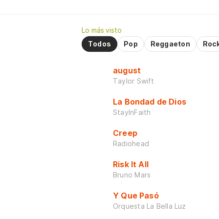
Lo más visto
Todos
Pop
Reggaeton
Roc
august
Taylor Swift
La Bondad de Dios
StayInFaith
Creep
Radiohead
Risk It All
Bruno Mars
Y Que Pasó
Orquesta La Bella Luz