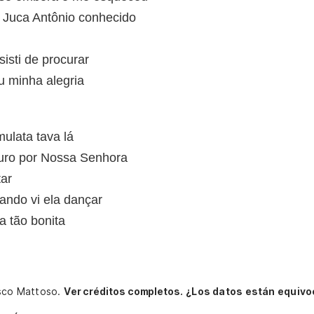
 Juca Antônio conhecido
isti de procurar
u minha alegria
mulata tava lá
juro por Nossa Senhora
ar
ando vi ela dançar
va tão bonita
isco Mattoso.
Ver créditos completos.
¿Los datos están equivo