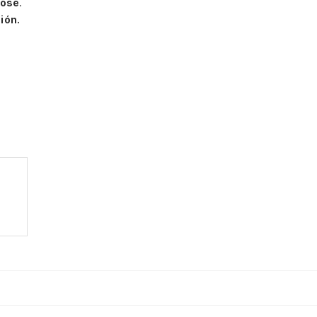
José
.
ión.