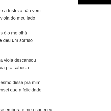
de a tristeza não vem
viola do meu lado
is óio me olhá
me deu um sorriso
 a viola descansou
via pra cabocla
 mesmo disse pra mim,
ensei que a felicidade
-se embora e me esqueceu