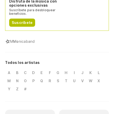
Disfruta de la música con
opciones exclusivas
Suscríbete para desbloquear
beneficios.
Suscríbete
M
Monicaband
Todos los artistas
A
B
C
D
E
F
G
H
I
J
K
L
M
N
O
P
Q
R
S
T
U
V
W
X
Y
Z
#