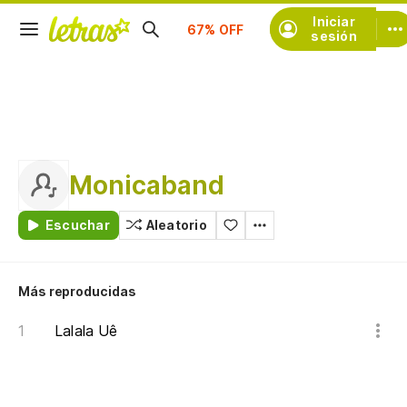
Suscríbete
Iniciar
sesión
Monicaband
Escuchar
Aleatorio
Más reproducidas
Lalala Uê