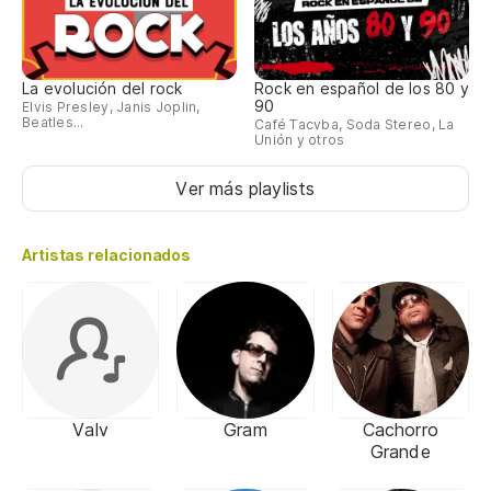
La evolución del rock
Rock en español de los 80 y
90
Elvis Presley, Janis Joplin,
Beatles...
Café Tacvba, Soda Stereo, La
Unión y otros
Ver más playlists
Artistas relacionados
Valv
Gram
Cachorro
Grande