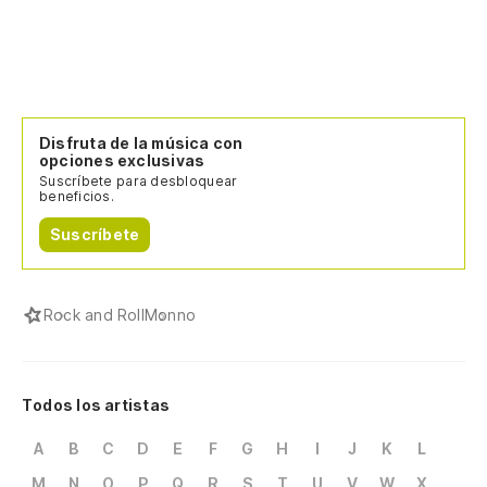
Disfruta de la música con
opciones exclusivas
Suscríbete para desbloquear
beneficios.
Suscríbete
Rock and Roll
Monno
Todos los artistas
A
B
C
D
E
F
G
H
I
J
K
L
M
N
O
P
Q
R
S
T
U
V
W
X