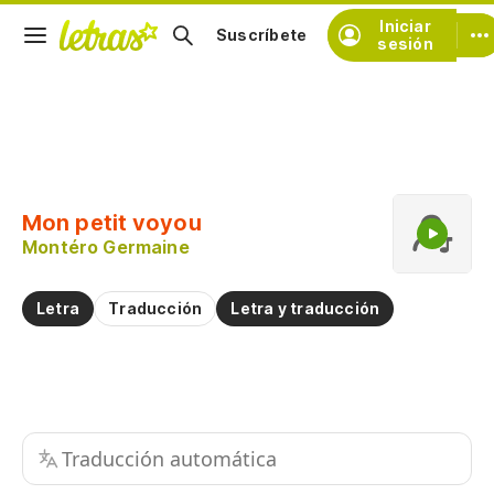
Iniciar
Suscríbete
sesión
Copiar fragmento
Copiar toda la letra
Mon petit voyou
Practicar la pronunciación de
Montéro Germaine
Comentar sobre este fragmento
Letra
Traducción
Letra y traducción
Traducción automática