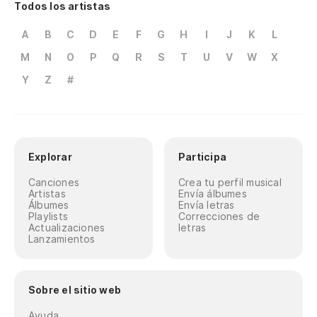
Todos los artistas
A
B
C
D
E
F
G
H
I
J
K
L
M
N
O
P
Q
R
S
T
U
V
W
X
Y
Z
#
Explorar
Participa
Canciones
Crea tu perfil musical
Artistas
Envía álbumes
Álbumes
Envía letras
Playlists
Correcciones de
Actualizaciones
letras
Lanzamientos
Sobre el sitio web
Ayuda