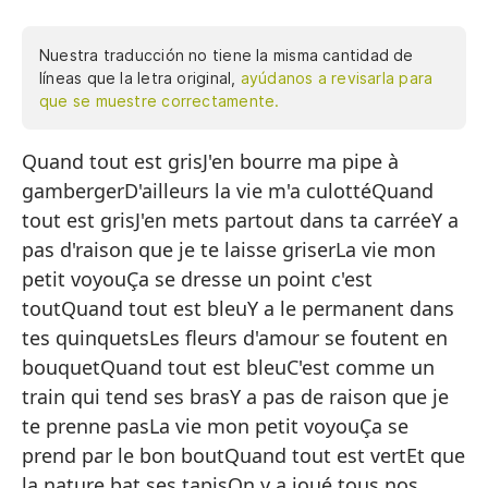
Nuestra traducción no tiene la misma cantidad de
líneas que la letra original,
ayúdanos a revisarla para
que se muestre correctamente.
Quand tout est grisJ'en bourre ma pipe à
Cu
gambergerD'ailleurs la vie m'a culottéQuand
Ll
tout est grisJ'en mets partout dans ta carréeY a
De
pas d'raison que je te laisse griserLa vie mon
Cu
petit voyouÇa se dresse un point c'est
toutQuand tout est bleuY a le permanent dans
La
tes quinquetsLes fleurs d'amour se foutent en
No
bouquetQuand tout est bleuC'est comme un
La
train qui tend ses brasY a pas de raison que je
te prenne pasLa vie mon petit voyouÇa se
Se
prend par le bon boutQuand tout est vertEt que
Cu
la nature bat ses tapisOn y a joué tous nos