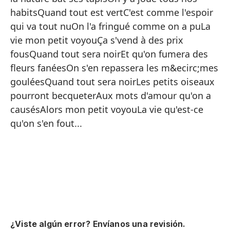
Ha
habitsQuand tout est vertC'est comme l'espoir
La
qui va tout nuOn l'a fringué comme on a puLa
vie mon petit voyouÇa s'vend à des prix
Cu
fousQuand tout sera noirEt qu'on fumera des
Es
fleurs fanéesOn s'en repassera les m&ecirc;mes
No
gouléesQuand tout sera noirLes petits oiseaux
pourront becqueterAux mots d'amour qu'on a
La
causésAlors mon petit voyouLa vie qu'est-ce
Se
qu'on s'en fout...
Cu
Y 
He
Cu
Es
La
¿Viste algún error? Envíanos una revisión.