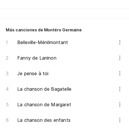
La
Se
Cu
Más canciones de Montéro Germaine
Y 
Belleville-Ménilmontant
Re
Cu
Fanny de Laninon
Lo
Je pense à toi
La
En
La chanson de Bagatelle
¿Q
La chanson de Margaret
La chanson des enfants