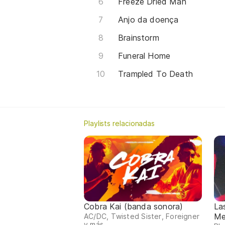
Freeze Dried Man
Anjo da doença
Brainstorm
Funeral Home
Trampled To Death
Playlists relacionadas
Cobra Kai (banda sonora)
La
Me
AC/DC, Twisted Sister, Foreigner
y más