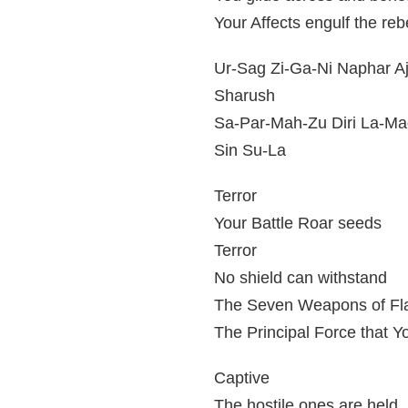
Your Affects engulf the re
Ur-Sag Zi-Ga-Ni Naphar Aj
Sharush
Sa-Par-Mah-Zu Diri La-Ma
Sin Su-La
Terror
Your Battle Roar seeds
Terror
No shield can withstand
The Seven Weapons of F
The Principal Force that Y
Captive
The hostile ones are held