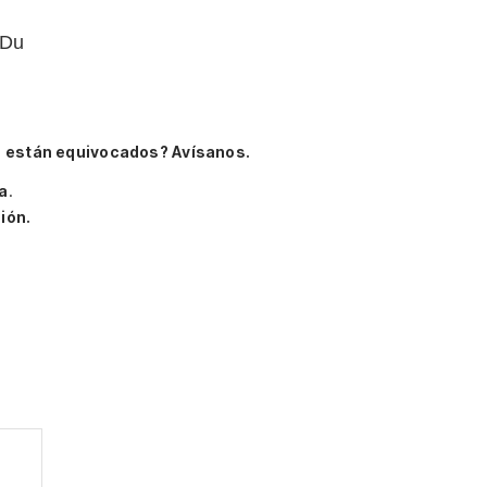
-Du
 están equivocados? Avísanos.
a
.
ión.