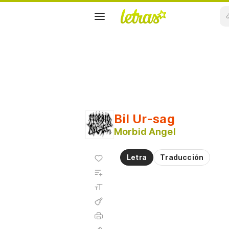
Bil Ur-sag
Morbid Angel
Agregar
Letra
Traducción
a
Agregar
favoritos
a
Tamaño
playlist
de la
fuente
Acordes
Imprimir