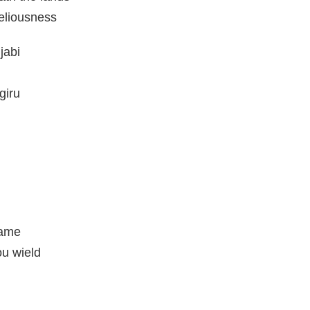
beliousness
jabi
giru
lame
ou wield