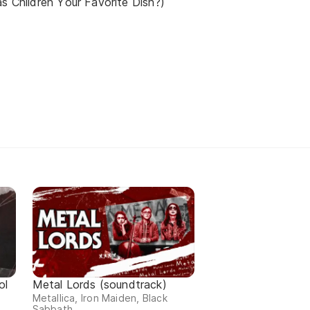
as Children Your Favorite Dish?)
ol
Metal Lords (soundtrack)
Metallica, Iron Maiden, Black
Sabbath...