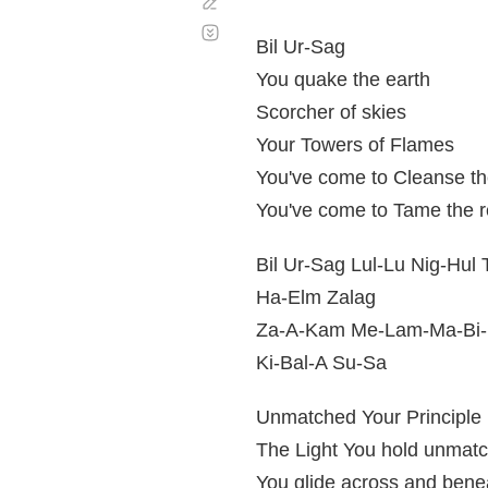
Corregir
Desplazamiento
automático
Bil Ur-Sag
You quake the earth
Scorcher of skies
Your Towers of Flames
You've come to Cleanse th
You've come to Tame the 
Bil Ur-Sag Lul-Lu Nig-Hul 
Ha-Elm Zalag
Za-A-Kam Me-Lam-Ma-Bi
Ki-Bal-A Su-Sa
Unmatched Your Principle
The Light You hold unmat
You glide across and bene