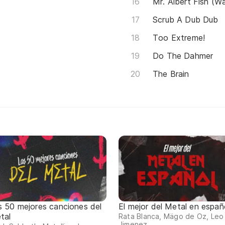
Mr. Albert Fish (W
Scrub A Dub Dub
Too Extreme!
Do The Dahmer
The Brain
s 50 mejores canciones del
El mejor del Metal en españ
tal
Rata Blanca, Mägo de Oz, Leo
Jimenez...