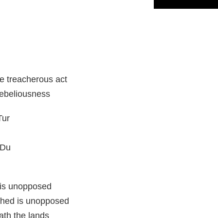
e treacherous act
rebeliousness
Tur
-Du
 is unopposed
ched is unopposed
ath the lands