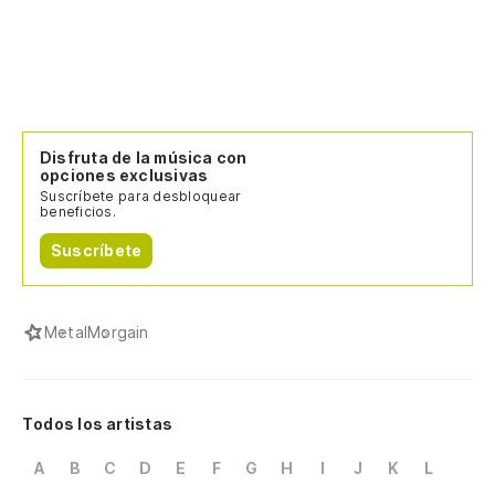
Disfruta de la música con
opciones exclusivas
Suscríbete para desbloquear
beneficios.
Suscríbete
Metal
Morgain
Todos los artistas
A
B
C
D
E
F
G
H
I
J
K
L