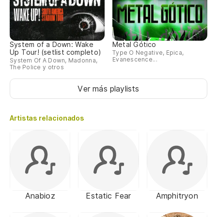
System of a Down: Wake
Metal Gótico
Up Tour! (setlist completo)
Type O Negative, Epica,
Evanescence...
System Of A Down, Madonna,
The Police y otros
Ver más playlists
Artistas relacionados
Anabioz
Estatic Fear
Amphitryon