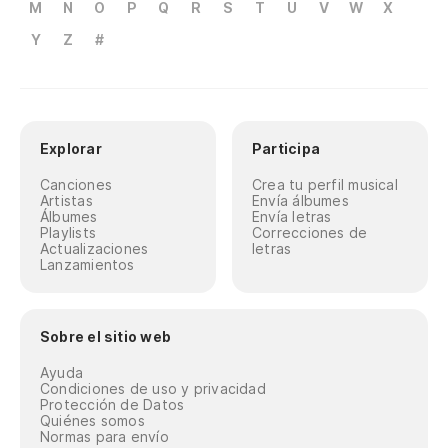
M
N
O
P
Q
R
S
T
U
V
W
X
Y
Z
#
Explorar
Participa
Canciones
Crea tu perfil musical
Artistas
Envía álbumes
Álbumes
Envía letras
Playlists
Correcciones de
Actualizaciones
letras
Lanzamientos
Sobre el sitio web
Ayuda
Condiciones de uso y privacidad
Protección de Datos
Quiénes somos
Normas para envío