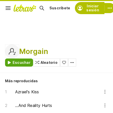
Iniciar
Suscríbete
sesión
Morgain
Escuchar
Aleatorio
Más reproducidas
Azrael's Kiss
...And Reality Hurts