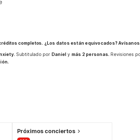
e
créditos completos.
¿Los datos están equivocados? Avísanos
nxiety
.
Subtitulado por
Daniel
y
más 2 personas.
Revisiones p
ión.
Próximos conciertos