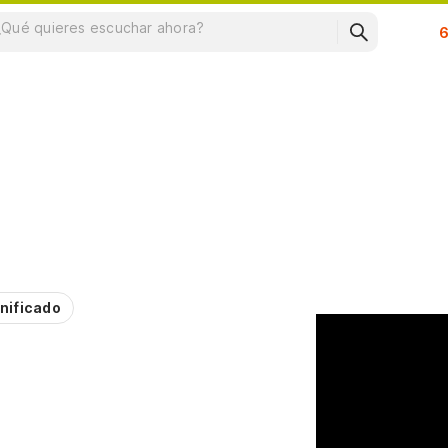
Su
nificado