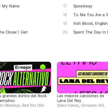
ot My Name
Speedway
To Me You Are a W
Irish Blood, Englis
e Closer I Get
Spent The Day In
s grandes éxitos del Rock
Las mejores canciones de
ternativo
Lana Del Rey
tic Monkeys, Red Hot Chili
Video Games, Cinnamon Girl,