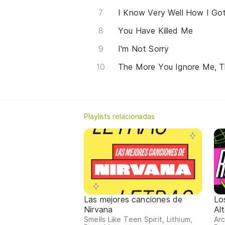
I Know Very Well How I G
You Have Killed Me
I'm Not Sorry
The More You Ignore Me, Th
Playlists relacionadas
Las mejores canciones de
Lo
Nirvana
Al
Smells Like Teen Spirit, Lithium,
Arc