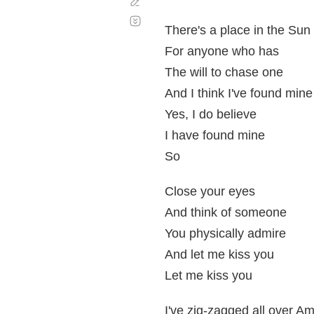
Corregir
Desplazamiento
automático
There's a place in the Sun
For anyone who has
The will to chase one
And I think I've found mine
Yes, I do believe
I have found mine
So
Close your eyes
And think of someone
You physically admire
And let me kiss you
Let me kiss you
I've zig-zagged all over A