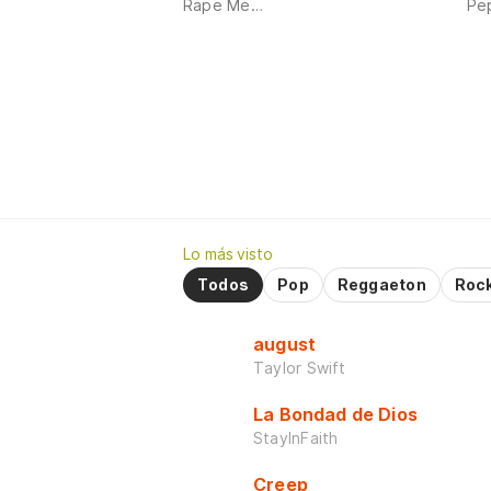
Rape Me…
Pep
Lo más visto
Todos
Pop
Reggaeton
Roc
august
Taylor Swift
La Bondad de Dios
StayInFaith
Creep