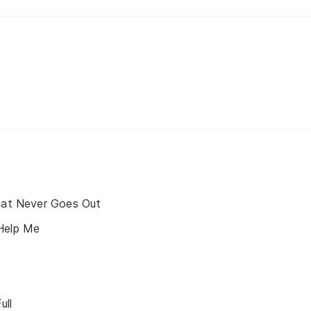
That Never Goes Out
Help Me
ull