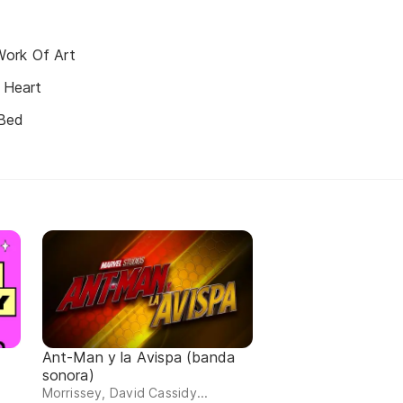
ork Of Art
h Heart
 Bed
Ant-Man y la Avispa (banda
sonora)
Morrissey, David Cassidy...