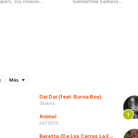
pers, Joy Division…
Summertime Sadness...
k
Más
Dai Dai (feat. Burna Boy)
Shakira
Animal
KATSEYE
Beretta (De Los Cerros La Escuela)