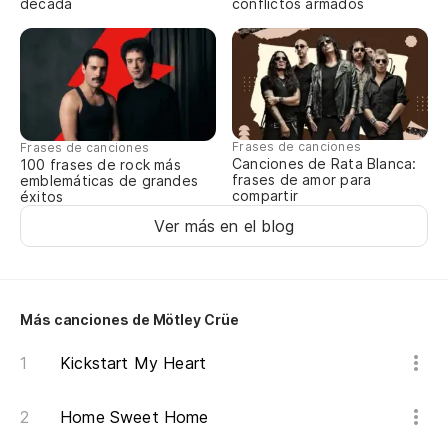
década
conflictos armados
No
I'
Ma
Frases de canciones
Frases de canciones
Canciones de Rata Blanca:
100 frases de rock más
Ke
frases de amor para
emblemáticas de grandes
compartir
éxitos
Ma
Ver más en el blog
Ke
Ma
Más canciones de Mötley Crüe
Ke
Kickstart My Heart
Ma
Home Sweet Home
Ke