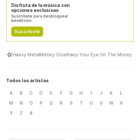
Disfruta de la música con
opciones exclusivas
Suscríbete para desbloquear
beneficios.
Suscríbete
Heavy Metal
Mötley Crüe
Keep Your Eye On The Money
Todos los artistas
A
B
C
D
E
F
G
H
I
J
K
L
M
N
O
P
Q
R
S
T
U
V
W
X
Y
Z
#