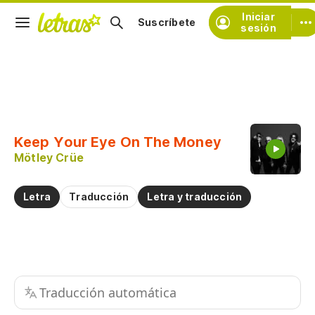
Iniciar
Suscríbete
sesión
Copiar fragmento
Copiar toda la letra
Keep Your Eye On The Money
Practicar la pronunciación de
Mötley Crüe
Comentar sobre este fragmento
Letra
Traducción
Letra y traducción
Traducción automática