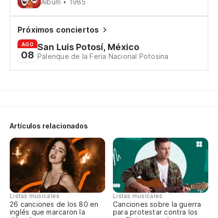
Álbum • 1985
La
El
Próximos conciertos
AGO
San Luis Potosí, México
Ha
08
Palenque de la Feria Nacional Potosina
Yo
No
ap
Ca
Artículos relacionados
La
Th
Si
Listas musicales
Listas musicales
26 canciones de los 80 en
Canciones sobre la guerra
If
inglés que marcaron la
para protestar contra los