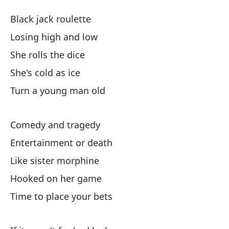
Ma
Black jack roulette
K
Losing high and low
She rolls the dice
Ru
She's cold as ice
Pe
Turn a young man old
El
Comedy and tragedy
Entertainment or death
Es
Like sister morphine
Hooked on her game
Co
Time to place your bets
Co