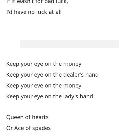
If it wasn't for bad luck,
En
I'd have no luck at all
C
En
Keep your eye on the money
Ho
Keep your eye on the dealer's hand
Ti
Keep your eve on the money
Keep your eye on the lady's hand
Si
If
Queen of hearts
No
Or Ace of spades
I'