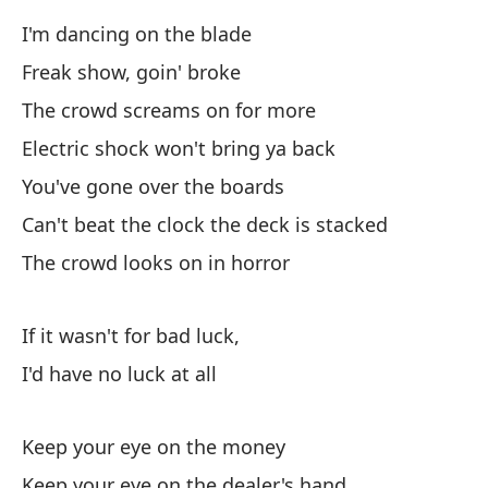
I'm dancing on the blade
Freak show, goin' broke
The crowd screams on for more
Electric shock won't bring ya back
Ma
You've gone over the boards
Ke
Can't beat the clock the deck is stacked
The crowd looks on in horror
Ma
Ke
If it wasn't for bad luck,
Ma
I'd have no luck at all
Ke
Keep your eye on the money
Ma
Keep your eye on the dealer's hand