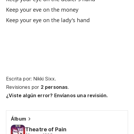
Ke
Keep your eve on the money
Keep your eye on the lady's hand
Re
O 
Es
I'
Escrita por: Nikki Sixx.
Es
Revisiones por
2 personas
.
¿Viste algún error? Envíanos una revisión.
Fr
La
Álbum
Th
Theatre of Pain