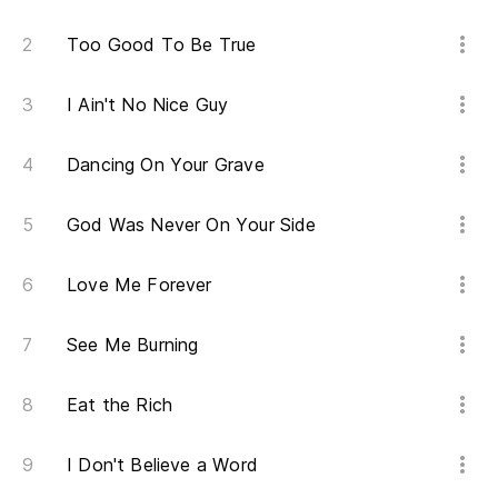
Po
Too Good To Be True
La
I Ain't No Nice Guy
Pr
Dancing On Your Grave
No
ve
God Was Never On Your Side
Yo
Love Me Forever
Pu
See Me Burning
Pe
Eat the Rich
Bu
I Don't Believe a Word
Pu