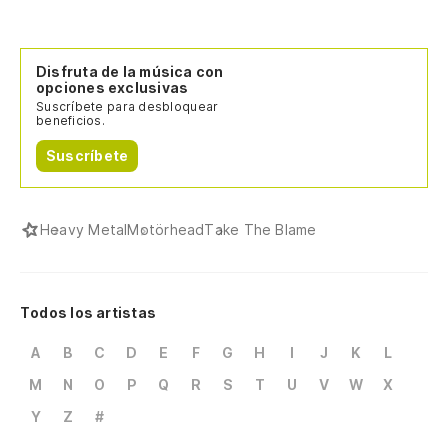
Disfruta de la música con
opciones exclusivas
Suscríbete para desbloquear
beneficios.
Suscríbete
Heavy Metal
Motörhead
Take The Blame
Todos los artistas
A
B
C
D
E
F
G
H
I
J
K
L
M
N
O
P
Q
R
S
T
U
V
W
X
Y
Z
#