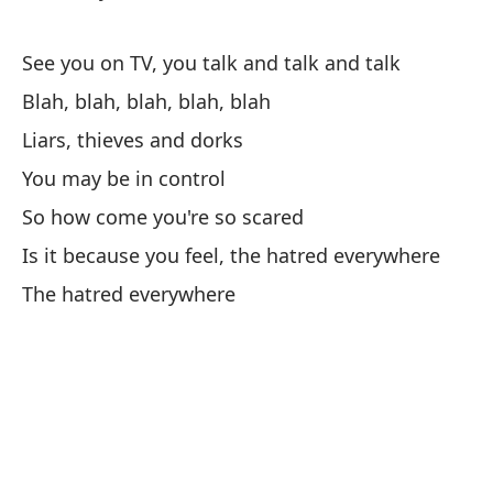
Pu
See you on TV, you talk and talk and talk
Pu
Blah, blah, blah, blah, blah
Liars, thieves and dorks
Pe
You may be in control
Bu
So how come you're so scared
Pu
Is it because you feel, the hatred everywhere
The hatred everywhere
Pe
Bu
Ce
Po