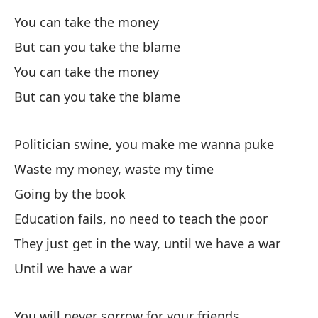
Pu
You can take the money
But can you take the blame
Pe
You can take the money
Bu
But can you take the blame
Pu
Politician swine, you make me wanna puke
Yo
Waste my money, waste my time
Pu
Going by the book
Education fails, no need to teach the poor
Yo
They just get in the way, until we have a war
Pu
Until we have a war
m
Yo
You will never sorrow for your friends