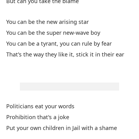
But can you take the blame
Lo
You can be the new arising star
Po
You can be the super new-wave boy
You can be a tyrant, you can rule by fear
La
That's the way they like it, stick it in their ear
Pr
Ex
Ex
Pu
Politicians eat your words
Prohibition that's a joke
Pe
Put your own children in Jail with a shame
Bu