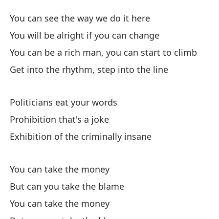
Ca
You can see the way we do it here
T
You will be alright if you can change
You can be a rich man, you can start to climb
Pu
Get into the rhythm, step into the line
Yo
Es
Politicians eat your words
Yo
Prohibition that's a joke
Exhibition of the criminally insane
Pu
es
You can take the money
Yo
But can you take the blame
En
You can take the money
Ge