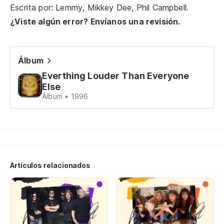
Escrita por: Lemmy, Mikkey Dee, Phil Campbell.
De
¿Viste algún error? Envíanos una revisión.
Wa
Si
Álbum
Go
Everthing Louder Than Everyone
Else
La
Álbum • 1996
en
Ed
So
Artículos relacionados
te
Th
Ha