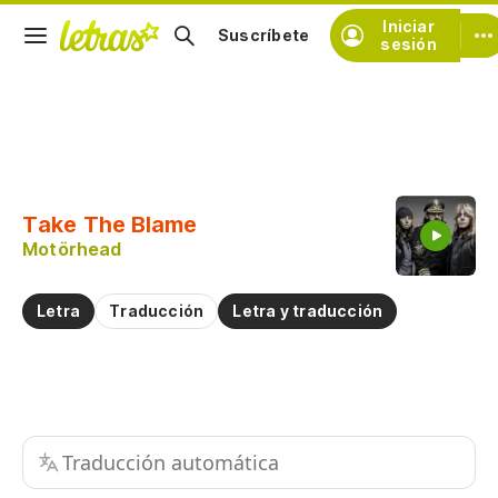
Iniciar
Suscríbete
sesión
Copiar fragmento
Copiar toda la letra
Take The Blame
Practicar la pronunciación de
Motörhead
Comentar sobre este fragmento
Letra
Traducción
Letra y traducción
Traducción automática