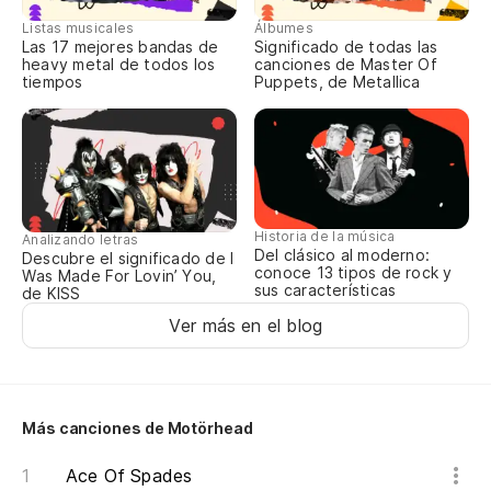
Un
Listas musicales
Álbumes
Las 17 mejores bandas de
Significado de todas las
heavy metal de todos los
canciones de Master Of
Nu
tiempos
Puppets, de Metallica
Yo
Nu
Yo
Historia de la música
Analizando letras
Del clásico al moderno:
Descubre el significado de I
Se
conoce 13 tipos de rock y
Was Made For Lovin’ You,
sus características
de KISS
Yo
Ver más en el blog
En
Ge
Más canciones de Motörhead
Lo
Ace Of Spades