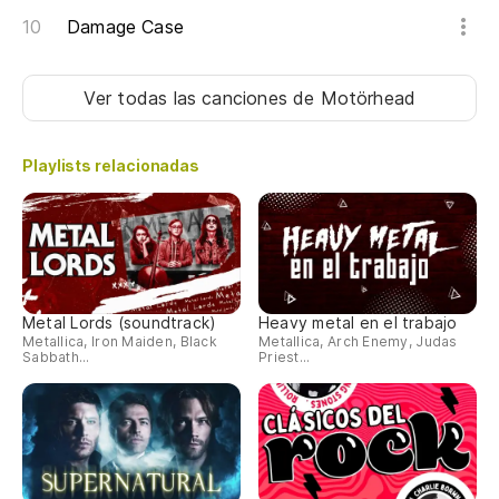
Damage Case
Pe
Bu
Ver todas las canciones
de Motörhead
Te
Playlists relacionadas
Se
Bl
Bl
Metal Lords (soundtrack)
Heavy metal en el trabajo
Metallica, Iron Maiden, Black
Metallica, Arch Enemy, Judas
Me
Sabbath...
Priest...
Li
Pu