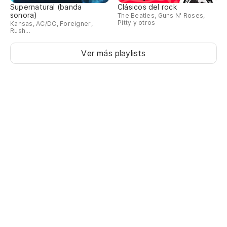
En
Supernatural (banda
Clásicos del rock
sonora)
The Beatles, Guns N' Roses,
Pitty y otros
Kansas, AC/DC, Foreigner,
So
Rush...
¿E
Ver más playlists
Is
El