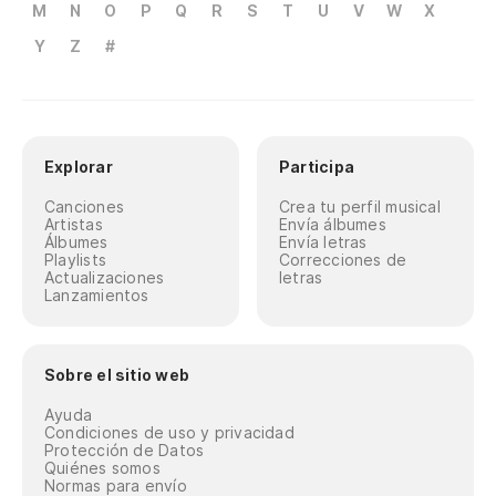
M
N
O
P
Q
R
S
T
U
V
W
X
Y
Z
#
Explorar
Participa
Canciones
Crea tu perfil musical
Artistas
Envía álbumes
Álbumes
Envía letras
Playlists
Correcciones de
Actualizaciones
letras
Lanzamientos
Sobre el sitio web
Ayuda
Condiciones de uso y privacidad
Protección de Datos
Quiénes somos
Normas para envío