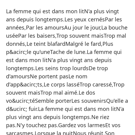
S
La femme qui est dans mon litN'a plus vingt
S
ans depuis longtemps.Les yeux cernésPar les
années,Par les amoursAu jour le jour,La bouche
La
uséePar les baisers,Trop souvent maisTrop mal
ve
donnés,Le teint blafardMalgré le fard,Plus
ce
p&acirc;le qu'uneTache de lune.La femme qui
be
est dans mon litN'a plus vingt ans depuis
da
longtemps.Les seins trop lourdsDe trop
pá
d'amoursNe portent pasLe nom
en
d'app&acirc;ts,Le corps lasséTrop caressé,Trop
lo
souvent maisTrop mal aimé.Le dos
se
vo&ucirc;téSemble porterLes souvenirsQu'elle a
la
d&ucirc; fuir.La femme qui est dans mon litN'a
me
plus vingt ans depuis longtemps.Ne riez
vo
pas.N'y touchez pas.Gardez vos larmesEt vos
mu
sarcasmes.Lorsque la nuitNous réunit,Son