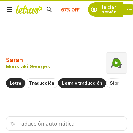
Iniciar
Suscríbete
sesión
Copiar fragmento
Copiar toda la letra
Sarah
Practicar la pronunciación de
Moustaki Georges
Comentar sobre este fragmento
Letra
Traducción
Letra y traducción
Significad
Traducción automática