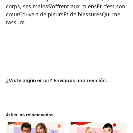
añ
corps, ses mainsS'offrent aux miensEt c'est son
pa
cœurCouvert de pleursEt de blessuresQui me
nu
rassure.
cu
su
tr
La
de
le
ba
¿Viste algún error? Envíanos una revisión.
bl
lu
de
d'
co
Artículos relacionados
ai
so