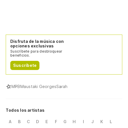
Disfruta de la música con
opciones exclusivas
Suscríbete para desbloquear
beneficios.
Suscríbete
MPB
Moustaki Georges
Sarah
Todos los artistas
A
B
C
D
E
F
G
H
I
J
K
L