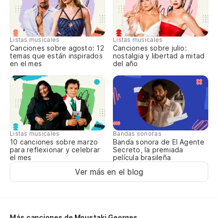
da
ri
sa
ma
Listas musicales
Listas musicales
pl
Canciones sobre agosto: 12
Canciones sobre julio:
temas que están inspirados
nostalgia y libertad a mitad
en el mes
del año
Listas musicales
Bandas sonoras
10 canciones sobre marzo
Banda sonora de El Agente
para reflexionar y celebrar
Secreto, la premiada
el mes
película brasileña
Ver más en el blog
Más canciones de Moustaki Georges