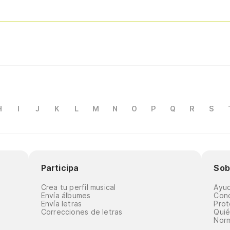
H
I
J
K
L
M
N
O
P
Q
R
S
Participa
Sob
Crea tu perfil musical
Ayu
Envía álbumes
Cond
Envía letras
Prot
Correcciones de letras
Qui
Norm