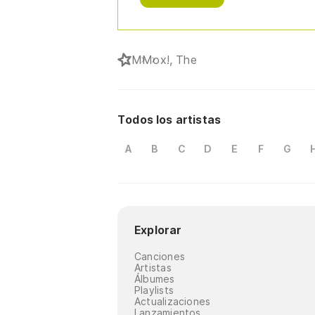
M
Mox!, The
Todos los artistas
A
B
C
D
E
F
G
Explorar
Canciones
Artistas
Álbumes
Playlists
Actualizaciones
Lanzamientos