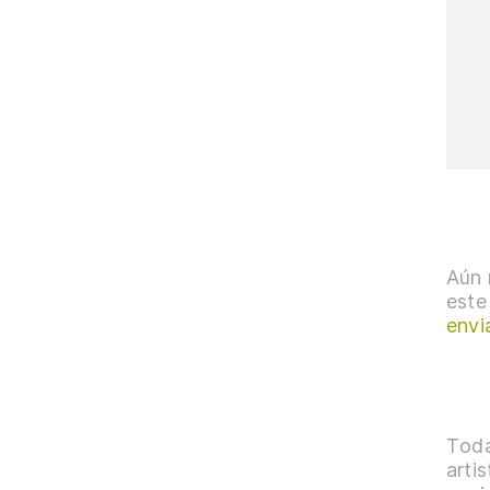
Aún 
este
envi
Toda
arti