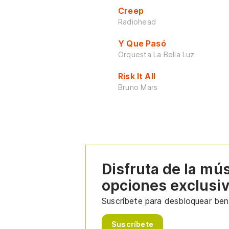
Creep
Radiohead
Y Que Pasó
Orquesta La Bella Luz
Risk It All
Bruno Mars
Disfruta de la mú
opciones exclusi
Suscríbete para desbloquear bene
Suscríbete