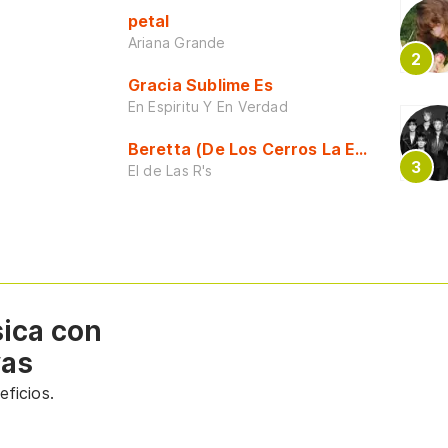
petal
Ariana Grande
Gracia Sublime Es
En Espiritu Y En Verdad
Beretta (De Los Cerros La Escuela)
El de Las R's
sica con
vas
ficios.