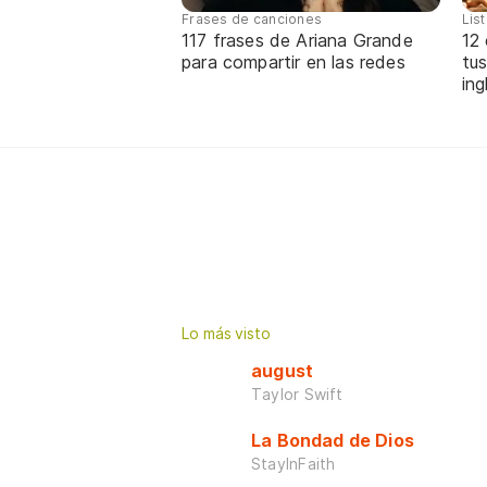
Frases de canciones
Lis
117 frases de Ariana Grande
12
para compartir en las redes
tus
ing
Lo más visto
august
Taylor Swift
La Bondad de Dios
StayInFaith