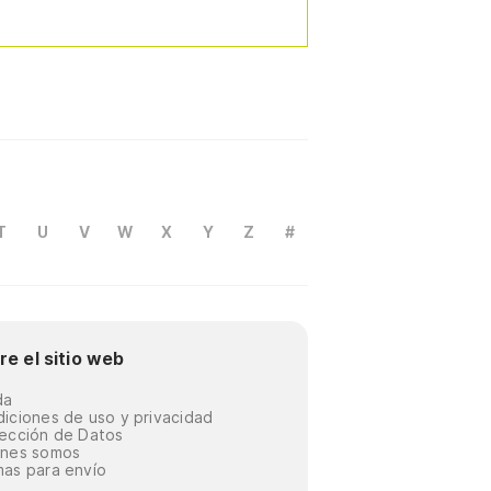
T
U
V
W
X
Y
Z
#
re el sitio web
da
iciones de uso y privacidad
ección de Datos
énes somos
as para envío