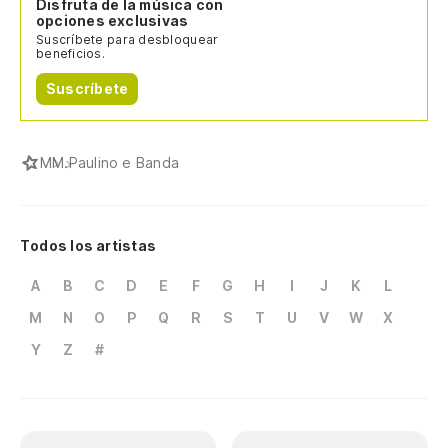
Disfruta de la música con
opciones exclusivas
Suscríbete para desbloquear
beneficios.
Suscríbete
M
M.Paulino e Banda
Todos los artistas
A
B
C
D
E
F
G
H
I
J
K
L
M
N
O
P
Q
R
S
T
U
V
W
X
Y
Z
#