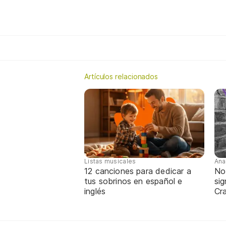
Artículos relacionados
Listas musicales
Ana
12 canciones para dedicar a
No
tus sobrinos en español e
sig
inglés
Cra