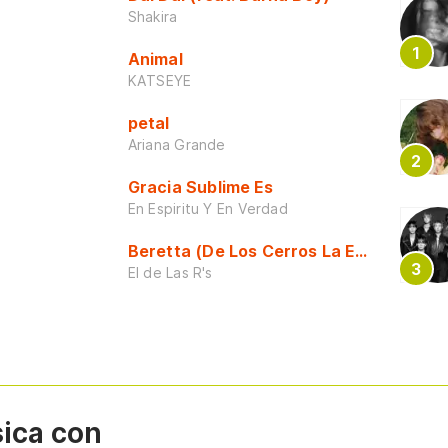
Shakira
Animal
KATSEYE
petal
Ariana Grande
Gracia Sublime Es
En Espiritu Y En Verdad
Beretta (De Los Cerros La Escuela)
El de Las R's
sica con