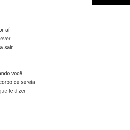
or aí
rever
a sair
rando você
corpo de sereia
ue te dizer