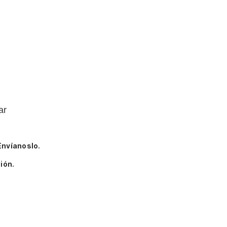
ar
Envíanoslo.
ión.