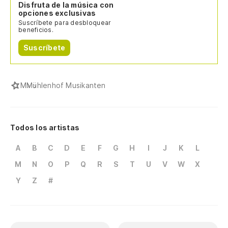
Disfruta de la música con
opciones exclusivas
Suscríbete para desbloquear
beneficios.
Suscríbete
M
Mühlenhof Musikanten
Todos los artistas
A
B
C
D
E
F
G
H
I
J
K
L
M
N
O
P
Q
R
S
T
U
V
W
X
Y
Z
#