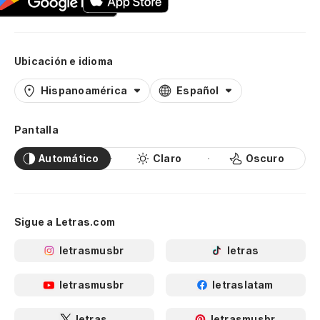
Ubicación e idioma
Hispanoamérica
Español
Pantalla
Automático
Claro
Oscuro
Sigue a Letras.com
letrasmusbr
letras
letrasmusbr
letraslatam
letras
letrasmusbr