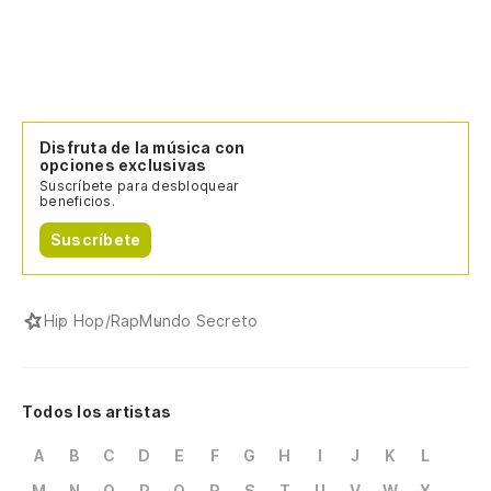
Disfruta de la música con
opciones exclusivas
Suscríbete para desbloquear
beneficios.
Suscríbete
Hip Hop/Rap
Mundo Secreto
Todos los artistas
A
B
C
D
E
F
G
H
I
J
K
L
M
N
O
P
Q
R
S
T
U
V
W
X