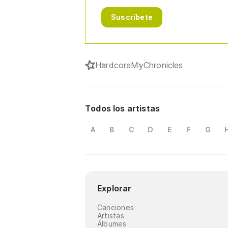
Suscríbete
Hardcore
MyChronicles
Todos los artistas
A
B
C
D
E
F
G
Explorar
Canciones
Artistas
Álbumes