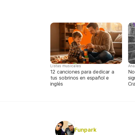
Listas musicales
Ana
12 canciones para dedicar a
No
tus sobrinos en español e
sig
inglés
Cra
Funpark