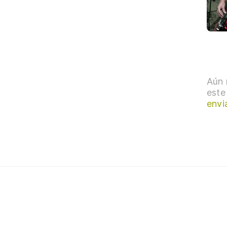
Aún 
este
envi