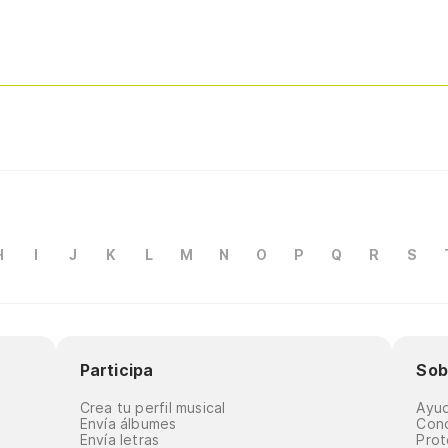
H
I
J
K
L
M
N
O
P
Q
R
S
Participa
Sob
Crea tu perfil musical
Ayu
Envía álbumes
Cond
Envía letras
Prot