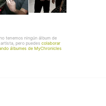
no tenemos ningún álbum de
 artista, pero puedes
colaborar
ando álbumes de MyChronicles