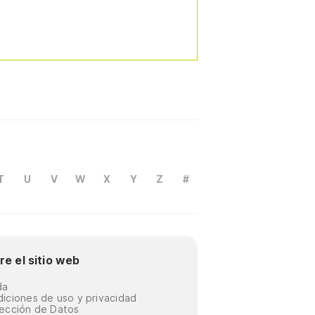
T
U
V
W
X
Y
Z
#
re el sitio web
da
iciones de uso y privacidad
ección de Datos