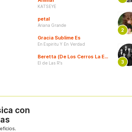
KATSEYE
petal
Ariana Grande
Gracia Sublime Es
En Espiritu Y En Verdad
Beretta (De Los Cerros La Escuela)
El de Las R's
sica con
vas
ficios.