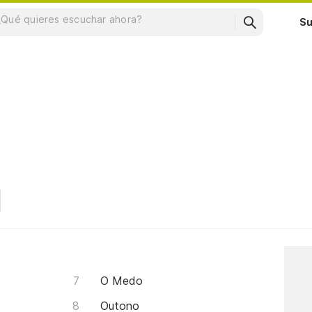
Su
O Medo
Outono