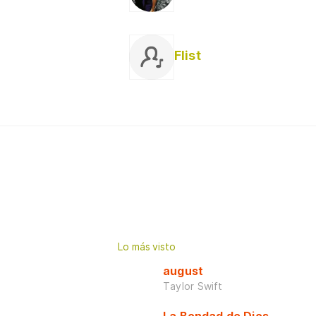
Flist
Lo más visto
august
Taylor Swift
La Bondad de Dios