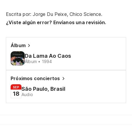
Ai
Escrita por: Jorge Du Peixe, Chico Science.
Y 
¿Viste algún error? Envíanos una revisión.
Pe
Ma
Álbum
Da Lama Ao Caos
No
Álbum • 1994
co
Nà
Próximos conciertos
co
SEP
São Paulo, Brasil
18
Audio
Tu
Se
¡