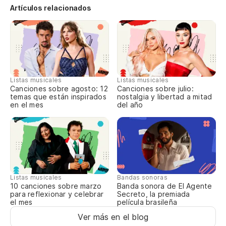
Fu
Artículos relacionados
No
Nã
Ya
Listas musicales
Listas musicales
Canciones sobre agosto: 12
Canciones sobre julio:
temas que están inspirados
nostalgia y libertad a mitad
La
en el mes
del año
As
Ya
Já
at
Listas musicales
Bandas sonoras
10 canciones sobre marzo
Banda sonora de El Agente
para reflexionar y celebrar
Secreto, la premiada
el mes
película brasileña
Ver más en el blog