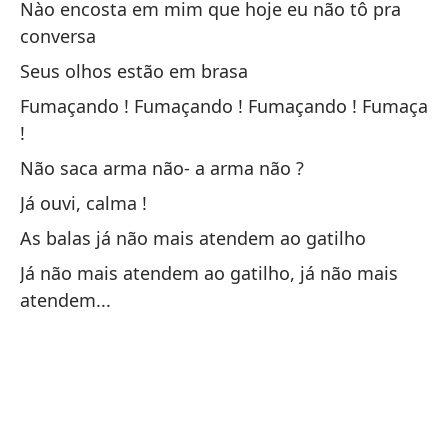
Nào encosta em mim que hoje eu não tô pra
Eh
conversa
Eh
Seus olhos estão em brasa
El
Fumaçando ! Fumaçando ! Fumaçando ! Fumaça
!
O 
Não saca arma não- a arma não ?
Ha
Já ouvi, calma !
Te
As balas já não mais atendem ao gatilho
Qu
Já não mais atendem ao gatilho, já não mais
atendem...
Qu
Ot
Aú