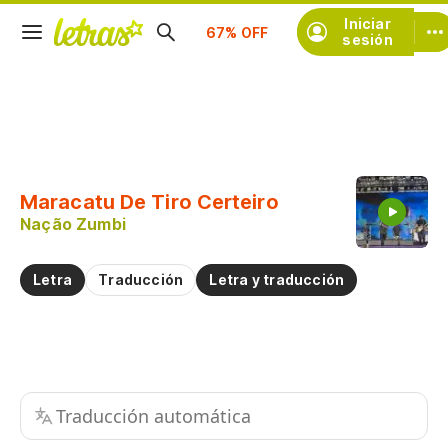
Iniciar
Suscríbete
sesión
Copiar fragmento
Copiar toda la letra
Maracatu De Tiro Certeiro
Practicar la pronunciación de
Nação Zumbi
Comentar sobre este fragmento
Letra
Traducción
Letra y traducción
Traducción automática