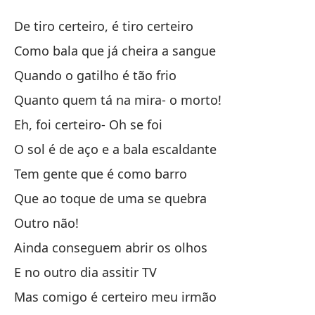
Ma
De tiro certeiro, é tiro certeiro
Ma
Como bala que já cheira a sangue
Quando o gatilho é tão frio
De
Quanto quem tá na mira- o morto!
De
Eh, foi certeiro- Oh se foi
Co
O sol é de aço e a bala escaldante
Co
Tem gente que é como barro
Que ao toque de uma se quebra
Cu
Outro não!
Qu
Ainda conseguem abrir os olhos
Co
E no outro dia assitir TV
Qu
Mas comigo é certeiro meu irmão