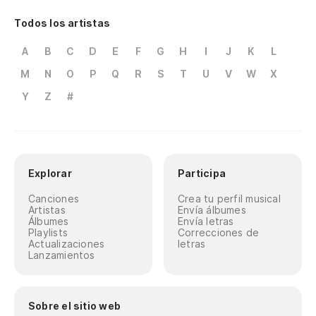
Todos los artistas
A
B
C
D
E
F
G
H
I
J
K
L
M
N
O
P
Q
R
S
T
U
V
W
X
Y
Z
#
Explorar
Participa
Canciones
Crea tu perfil musical
Artistas
Envía álbumes
Álbumes
Envía letras
Playlists
Correcciones de
Actualizaciones
letras
Lanzamientos
Sobre el sitio web