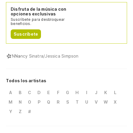
Disfruta de la música con
opciones exclusivas
Suscríbete para desbloquear
beneficios.
Suscríbete
N
Nancy Sinatra/Jessica Simpson
Todos los artistas
A
B
C
D
E
F
G
H
I
J
K
L
M
N
O
P
Q
R
S
T
U
V
W
X
Y
Z
#