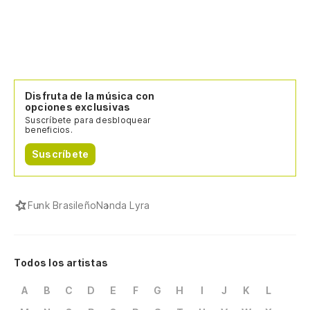
Disfruta de la música con
opciones exclusivas
Suscríbete para desbloquear
beneficios.
Suscríbete
Funk Brasileño
Nanda Lyra
Todos los artistas
A
B
C
D
E
F
G
H
I
J
K
L