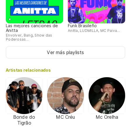
Las mejores canciones de
Funk Brasileño
Anitta
Anitta, LUDMILLA, MC Paiva...
Envolver, Bang, Show das
Poderosas...
Ver más playlists
Artistas relacionados
Bonde do
MC Créu
Mc Orelha
Tigrão