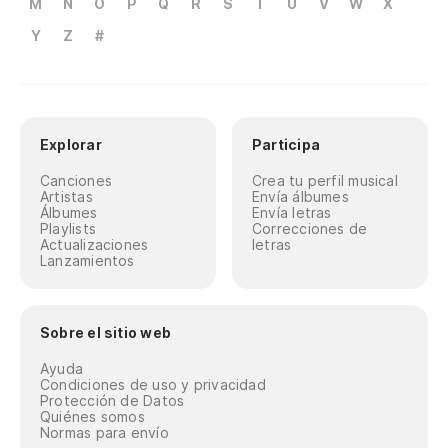
M
N
O
P
Q
R
S
T
U
V
W
X
Y
Z
#
Explorar
Participa
Canciones
Crea tu perfil musical
Artistas
Envía álbumes
Álbumes
Envía letras
Playlists
Correcciones de
Actualizaciones
letras
Lanzamientos
Sobre el sitio web
Ayuda
Condiciones de uso y privacidad
Protección de Datos
Quiénes somos
Normas para envío