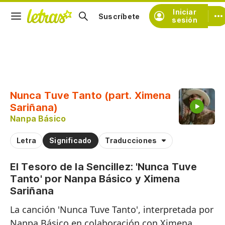
Iniciar
Suscríbete
sesión
Copiar fragmento
Copiar toda la letra
Nunca Tuve Tanto (part. Ximena
Practicar la pronunciación de
Sariñana)
Nanpa Básico
Comentar sobre este fragmento
Letra
Significado
Traducciones
El Tesoro de la Sencillez: 'Nunca Tuve
Tanto' por Nanpa Básico y Ximena
Sariñana
La canción 'Nunca Tuve Tanto', interpretada por
Nanpa Básico en colaboración con Ximena