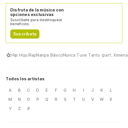
Disfruta de la música con
opciones exclusivas
Suscríbete para desbloquear
beneficios.
Suscríbete
Hip Hop/Rap
Nanpa Básico
Nunca Tuve Tanto (part. Ximena
Todos los artistas
A
B
C
D
E
F
G
H
I
J
K
L
M
N
O
P
Q
R
S
T
U
V
W
X
Y
Z
#